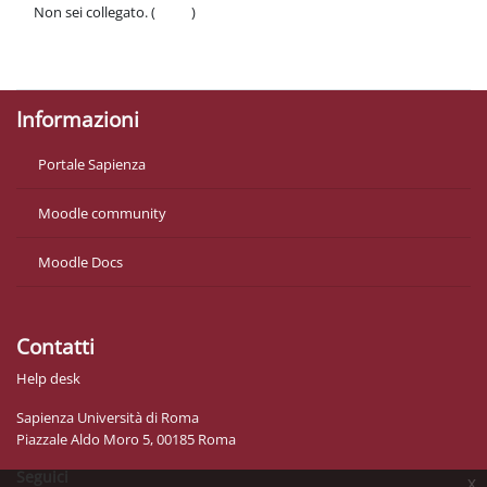
Non sei collegato. (
Login
)
Politiche
Ottieni l'app mobile
Informazioni
Portale Sapienza
Moodle community
Moodle Docs
Contatti
Help desk
Sapienza Università di Roma
Piazzale Aldo Moro 5, 00185 Roma
Seguici
x