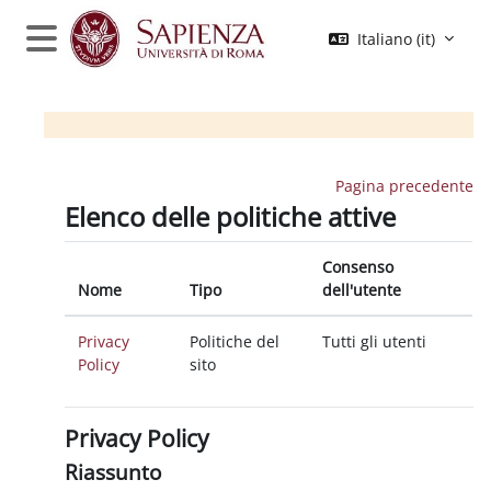
Vai al contenuto principale
Italiano ‎(it)‎
Pannello laterale
Moodle Sapienza
Pagina precedente
Elenco delle politiche attive
Consenso
Nome
Tipo
dell'utente
Privacy
Politiche del
Tutti gli utenti
Policy
sito
Privacy Policy
Riassunto