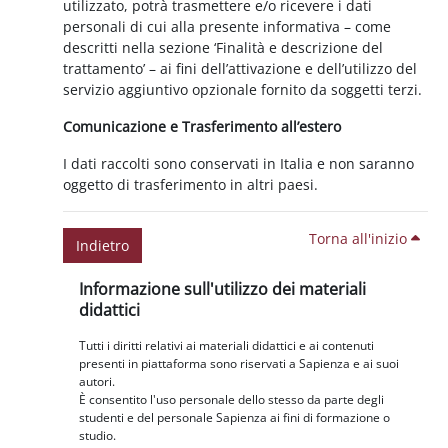
utilizzato, potrà trasmettere e/o ricevere i dati
personali di cui alla presente informativa – come
descritti nella sezione ‘Finalità e descrizione del
trattamento’ – ai fini dell’attivazione e dell’utilizzo del
servizio aggiuntivo opzionale fornito da soggetti terzi.
Comunicazione e Trasferimento all’estero
I dati raccolti sono conservati in Italia e non saranno
oggetto di trasferimento in altri paesi.
Torna all'inizio
Indietro
Blocchi
Salta Informazione sull'utilizzo dei materiali didattici
Informazione sull'utilizzo dei materiali
didattici
Tutti i diritti relativi ai materiali didattici e ai contenuti
presenti in piattaforma sono riservati a Sapienza e ai suoi
autori.
È consentito l'uso personale dello stesso da parte degli
studenti e del personale Sapienza ai fini di formazione o
studio.