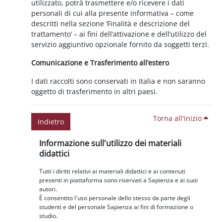
utilizzato, potrà trasmettere e/o ricevere i dati
personali di cui alla presente informativa – come
descritti nella sezione ‘Finalità e descrizione del
trattamento’ – ai fini dell’attivazione e dell’utilizzo del
servizio aggiuntivo opzionale fornito da soggetti terzi.
Comunicazione e Trasferimento all’estero
I dati raccolti sono conservati in Italia e non saranno
oggetto di trasferimento in altri paesi.
Torna all'inizio
Indietro
Blocchi
Salta Informazione sull'utilizzo dei materiali didattici
Informazione sull'utilizzo dei materiali
didattici
Tutti i diritti relativi ai materiali didattici e ai contenuti
presenti in piattaforma sono riservati a Sapienza e ai suoi
autori.
È consentito l'uso personale dello stesso da parte degli
studenti e del personale Sapienza ai fini di formazione o
studio.