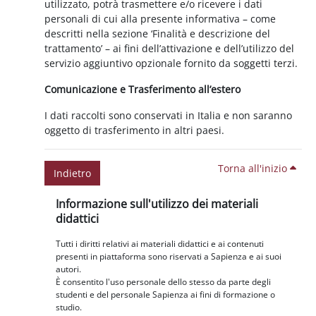
utilizzato, potrà trasmettere e/o ricevere i dati
personali di cui alla presente informativa – come
descritti nella sezione ‘Finalità e descrizione del
trattamento’ – ai fini dell’attivazione e dell’utilizzo del
servizio aggiuntivo opzionale fornito da soggetti terzi.
Comunicazione e Trasferimento all’estero
I dati raccolti sono conservati in Italia e non saranno
oggetto di trasferimento in altri paesi.
Torna all'inizio
Indietro
Blocchi
Salta Informazione sull'utilizzo dei materiali didattici
Informazione sull'utilizzo dei materiali
didattici
Tutti i diritti relativi ai materiali didattici e ai contenuti
presenti in piattaforma sono riservati a Sapienza e ai suoi
autori.
È consentito l'uso personale dello stesso da parte degli
studenti e del personale Sapienza ai fini di formazione o
studio.