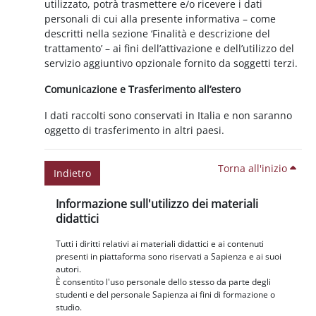
utilizzato, potrà trasmettere e/o ricevere i dati
personali di cui alla presente informativa – come
descritti nella sezione ‘Finalità e descrizione del
trattamento’ – ai fini dell’attivazione e dell’utilizzo del
servizio aggiuntivo opzionale fornito da soggetti terzi.
Comunicazione e Trasferimento all’estero
I dati raccolti sono conservati in Italia e non saranno
oggetto di trasferimento in altri paesi.
Torna all'inizio
Indietro
Blocchi
Salta Informazione sull'utilizzo dei materiali didattici
Informazione sull'utilizzo dei materiali
didattici
Tutti i diritti relativi ai materiali didattici e ai contenuti
presenti in piattaforma sono riservati a Sapienza e ai suoi
autori.
È consentito l'uso personale dello stesso da parte degli
studenti e del personale Sapienza ai fini di formazione o
studio.