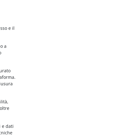
sso e il
no a
o
gurato
taforma.
hiusura
lità,
oltre
 e dati
ecniche