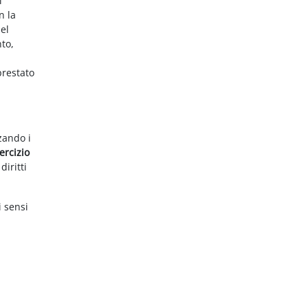
i
n la
el
nto,
prestato
zzando i
ercizio
diritti
i sensi