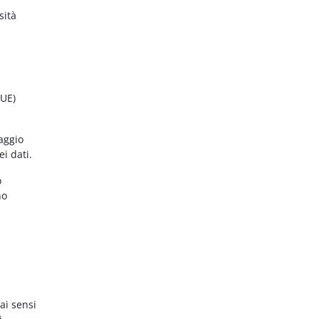
sità
(UE)
aggio
ei dati.
o
no
ai sensi