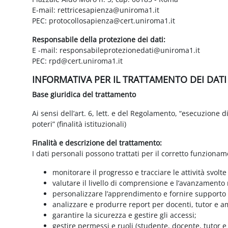
E-mail: rettricesapienza@uniroma1.it
PEC: protocollosapienza@cert.uniroma1.it
Responsabile della protezione dei dati:
E -mail: responsabileprotezionedati@uniroma1.it
PEC: rpd@cert.uniroma1.it
INFORMATIVA PER IL TRATTAMENTO DEI DAT
Base giuridica del trattamento
Ai sensi dell’art. 6, lett. e del Regolamento, “esecuzione 
poteri” (finalità istituzionali)
Finalità e descrizione del trattamento:
I dati personali possono trattati per il corretto funzionam
monitorare il progresso e tracciare le attività svolte
valutare il livello di comprensione e l’avanzamento 
personalizzare l’apprendimento e fornire supporto a
analizzare e produrre report per docenti, tutor e a
garantire la sicurezza e gestire gli accessi;
gestire permessi e ruoli (studente, docente, tutor 