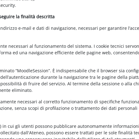
ecurity.
guire la finalità descritta
irizzo e-mail e dati di navigazione, necessari per garantire l’acce
ente necessari al funzionamento del sistema. I cookie tecnici servo
ttaforma ed una navigazione efficiente delle pagine web, consentend
nominato “MoodleSession”. È indispensabile che il browser sia confi
à dell’autenticazione durante la navigazione tra le pagine della piat
ossibilità di fruire del servizio. Al termine della sessione o alla c
mente eliminato.
ettamente necessari al corretto funzionamento di specifiche funziona
azione, senza scopi di profilazione o trattamento dei dati personali 
t) in cui gli utenti possono pubblicare autonomamente informazioni
sollecitato dall'Ateneo, possono essere trattati per le sole finalità t