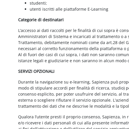
studenti;
utenti iscritti alle piattaforme E-Learning
Categorie di destinatari
L’accesso ai dati raccolti per le finalità di cui sopra è cons
Amministratori di Sistema e incaricati al trattamento o a so
Trattamento, debitamente nominati come da art.28 del GD
necessari al corretto funzionamento della piattaforma o pe
Al di fuori dei casi di cui sopra, i dati non saranno comu
istanze legali e giudiziarie e non saranno in alcun modo d
SERVIZI OPZIONALI
Durante la navigazione su e-learning, Sapienza può proporr
modo di stipulare accordi per finalità di ricerca, studio) 
consenso esplicito, per poter usufruire del servizio, al t
esterna o scegliere rifiutare il servizio opzionale. L'azie
trattamento dei dati che ne descrive le modalità e la tipo
Qualora l’utente presti il proprio consenso, Sapienza, in r
e/o ricevere i dati personali di cui alla presente informati
ai fini dell’attivazione e dell’utilizzo del servizio aggiunti