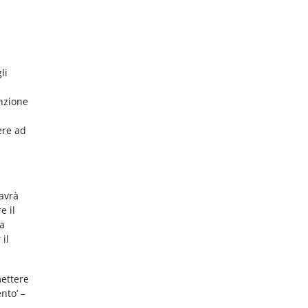
li
nzione
ere ad
 avrà
e il
da
 il
mettere
nto’ –