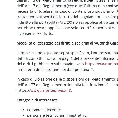
dell’art. 15 del Regolamento, la
rettifica
degli stessi ai se
dell’art. 17 del Regolamento (ove quest’ultima non contras
necessità di tutelare, in caso di contenzioso giudiziario, l’
trattamento ai sensi dell’art. 18 del Regolamento, ovvero
Il diritto alla portabilità (Art. 20) non si applica al trattam
potrebbe trovare applicazione solo con riferimento ai dati
il consenso esplicito.
Modalità di esercizio dei diritti e reclamo all’Autorità Ga
Fermo restando quanto sopra specificato, l’interessato può f
dati di contatto indicati a pag. 1 della presente informati
dei diritti
pubblicato sulla pagina web
https://www.unirom
in materia di protezione dei dati personali”.
In caso di violazione delle disposizioni del Regolamento, Le
dell’art. 77 del Regolamento. In Italia tale funzione è ese
(https://
www.garanteprivacy.it).
Categorie di interessati
Personale docente;
personale tecnico-amministrativo;