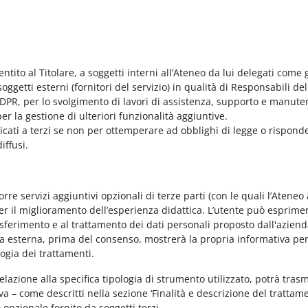
entito al Titolare, a soggetti interni all’Ateneo da lui delegati come g
ggetti esterni (fornitori del servizio) in qualità di Responsabili del
PR, per lo svolgimento di lavori di assistenza, supporto e manute
r la gestione di ulteriori funzionalità aggiuntive.
nicati a terzi se non per ottemperare ad obblighi di legge o rispond
iffusi.
e servizi aggiuntivi opzionali di terze parti (con le quali l’Ateneo
per il miglioramento dell’esperienza didattica. L’utente può esprimer
rasferimento e al trattamento dei dati personali proposto dall'azien
nda esterna, prima del consenso, mostrerà la propria informativa per
logia dei trattamenti.
elazione alla specifica tipologia di strumento utilizzato, potrà tras
va – come descritti nella sezione ‘Finalità e descrizione del trattame
vo opzionale fornito da soggetti terzi.