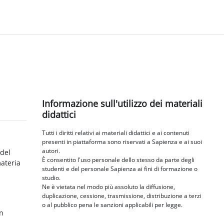
Blocchi
Salta Informazione sull'utilizzo dei materiali didattici
Informazione sull'utilizzo dei materiali
didattici
Tutti i diritti relativi ai materiali didattici e ai contenuti
presenti in piattaforma sono riservati a Sapienza e ai suoi
autori.
 del
È consentito l'uso personale dello stesso da parte degli
materia
studenti e del personale Sapienza ai fini di formazione o
studio.
Ne è vietata nel modo più assoluto la diffusione,
duplicazione, cessione, trasmissione, distribuzione a terzi
o al pubblico pena le sanzioni applicabili per legge.
in