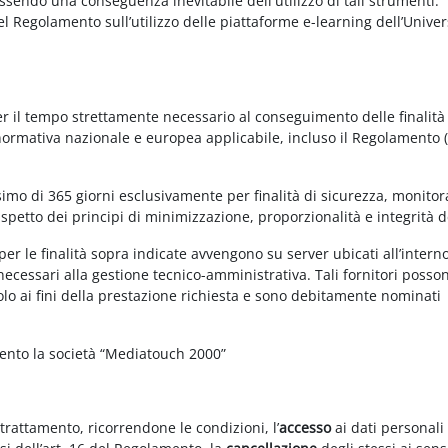
essendo una conseguenza inevitabile dell'utilizzo di tali strumenti.
 del Regolamento sull’utilizzo delle piattaforme e-learning dell’Univer
per il tempo strettamente necessario al conseguimento delle finalità
 normativa nazionale e europea applicabile, incluso il Regolamento 
imo di 365 giorni esclusivamente per finalità di sicurezza, monitor
ispetto dei principi di minimizzazione, proporzionalità e integrità d
per le finalità sopra indicate avvengono su server ubicati all’intern
i necessari alla gestione tecnico-amministrativa. Tali fornitori posso
olo ai fini della prestazione richiesta e sono debitamente nominati
mento la società “Mediatouch 2000”
 trattamento, ricorrendone le condizioni, l’
accesso
ai dati personali 