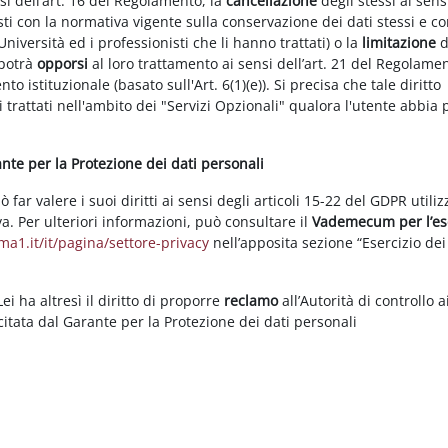
nsi dell’art. 16 del Regolamento, la
cancellazione
degli stessi ai sens
ti con la normativa vigente sulla conservazione dei dati stessi e co
Università ed i professionisti che li hanno trattati) o la
limitazione
d
 potrà
opporsi
al loro trattamento ai sensi dell’art. 21 del Regolame
ento istituzionale (basato sull'Art. 6(1)(e)). Si precisa che tale diritto
 trattati nell'ambito dei "Servizi Opzionali" qualora l'utente abbia 
rante per la Protezione dei dati personali
ar valere i suoi diritti ai sensi degli articoli 15-22 del GDPR utili
va. Per ulteriori informazioni, può consultare il
Vademecum per l’es
a1.it/it/pagina/settore-privacy
nell’apposita sezione “Esercizio dei 
i ha altresì il diritto di proporre
reclamo
all’Autorità di controllo a
rcitata dal Garante per la Protezione dei dati personali