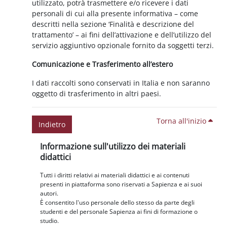
utilizzato, potrà trasmettere e/o ricevere i dati
personali di cui alla presente informativa – come
descritti nella sezione ‘Finalità e descrizione del
trattamento’ – ai fini dell’attivazione e dell’utilizzo del
servizio aggiuntivo opzionale fornito da soggetti terzi.
Comunicazione e Trasferimento all’estero
I dati raccolti sono conservati in Italia e non saranno
oggetto di trasferimento in altri paesi.
Torna all'inizio
Indietro
Blocchi
Salta Informazione sull'utilizzo dei materiali didattici
Informazione sull'utilizzo dei materiali
didattici
Tutti i diritti relativi ai materiali didattici e ai contenuti
presenti in piattaforma sono riservati a Sapienza e ai suoi
autori.
È consentito l'uso personale dello stesso da parte degli
studenti e del personale Sapienza ai fini di formazione o
studio.