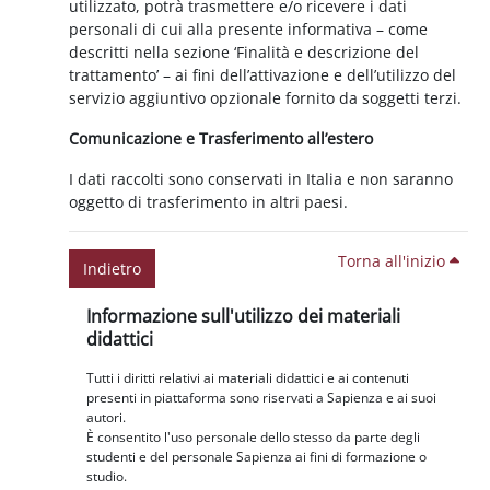
utilizzato, potrà trasmettere e/o ricevere i dati
personali di cui alla presente informativa – come
descritti nella sezione ‘Finalità e descrizione del
trattamento’ – ai fini dell’attivazione e dell’utilizzo del
servizio aggiuntivo opzionale fornito da soggetti terzi.
Comunicazione e Trasferimento all’estero
I dati raccolti sono conservati in Italia e non saranno
oggetto di trasferimento in altri paesi.
Torna all'inizio
Indietro
Blocchi
Salta Informazione sull'utilizzo dei materiali didattici
Informazione sull'utilizzo dei materiali
didattici
Tutti i diritti relativi ai materiali didattici e ai contenuti
presenti in piattaforma sono riservati a Sapienza e ai suoi
autori.
È consentito l'uso personale dello stesso da parte degli
studenti e del personale Sapienza ai fini di formazione o
studio.