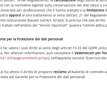
nsi dell’art. 16 del Regolamento, la
cancellazione
degli stessi ai sens
ti con la normativa vigente sulla conservazione dei dati stessi e co
Università ed i professionisti che li hanno trattati) o la
limitazione
d
 potrà
opporsi
al loro trattamento ai sensi dell’art. 21 del Regolame
ento istituzionale (basato sull'Art. 6(1)(e)). Si precisa che tale diritto
 trattati nell'ambito dei "Servizi Opzionali" qualora l'utente abbia 
rante per la Protezione dei dati personali
ar valere i suoi diritti ai sensi degli articoli 15-22 del GDPR utili
va. Per ulteriori informazioni, può consultare il
Vademecum per l’es
a1.it/it/pagina/settore-privacy
nell’apposita sezione “Esercizio dei 
i ha altresì il diritto di proporre
reclamo
all’Autorità di controllo a
rcitata dal Garante per la Protezione dei dati personali