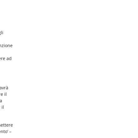
li
nzione
ere ad
 avrà
e il
da
 il
mettere
nto’ –