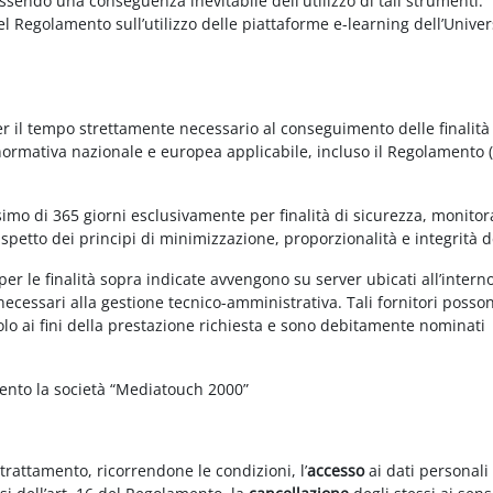
essendo una conseguenza inevitabile dell'utilizzo di tali strumenti.
 del Regolamento sull’utilizzo delle piattaforme e-learning dell’Univer
per il tempo strettamente necessario al conseguimento delle finalità
 normativa nazionale e europea applicabile, incluso il Regolamento 
imo di 365 giorni esclusivamente per finalità di sicurezza, monitor
ispetto dei principi di minimizzazione, proporzionalità e integrità d
per le finalità sopra indicate avvengono su server ubicati all’intern
i necessari alla gestione tecnico-amministrativa. Tali fornitori posso
olo ai fini della prestazione richiesta e sono debitamente nominati
mento la società “Mediatouch 2000”
 trattamento, ricorrendone le condizioni, l’
accesso
ai dati personali 