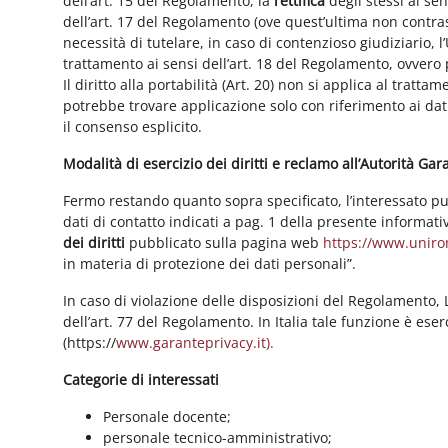
dell’art. 15 del Regolamento, la
rettifica
degli stessi ai se
dell’art. 17 del Regolamento (ove quest’ultima non contras
necessità di tutelare, in caso di contenzioso giudiziario, l’
trattamento ai sensi dell’art. 18 del Regolamento, ovvero
Il diritto alla portabilità (Art. 20) non si applica al trattam
potrebbe trovare applicazione solo con riferimento ai dati
il consenso esplicito.
Modalità di esercizio dei diritti e reclamo all’Autorità Ga
Fermo restando quanto sopra specificato, l’interessato può f
dati di contatto indicati a pag. 1 della presente informati
dei diritti
pubblicato sulla pagina web
https://www.unirom
in materia di protezione dei dati personali”.
In caso di violazione delle disposizioni del Regolamento, Le
dell’art. 77 del Regolamento. In Italia tale funzione è ese
(https://
www.garanteprivacy.it).
Categorie di interessati
Personale docente;
personale tecnico-amministrativo;