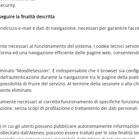
ecurity.
guire la finalità descritta
irizzo e-mail e dati di navigazione, necessari per garantire l’acce
ente necessari al funzionamento del sistema. I cookie tecnici servo
ttaforma ed una navigazione efficiente delle pagine web, consentend
nominato “MoodleSession”. È indispensabile che il browser sia confi
à dell’autenticazione durante la navigazione tra le pagine della piat
ossibilità di fruire del servizio. Al termine della sessione o alla c
mente eliminato.
ettamente necessari al corretto funzionamento di specifiche funziona
azione, senza scopi di profilazione o trattamento dei dati personali 
t) in cui gli utenti possono pubblicare autonomamente informazioni
sollecitato dall'Ateneo, possono essere trattati per le sole finalità t