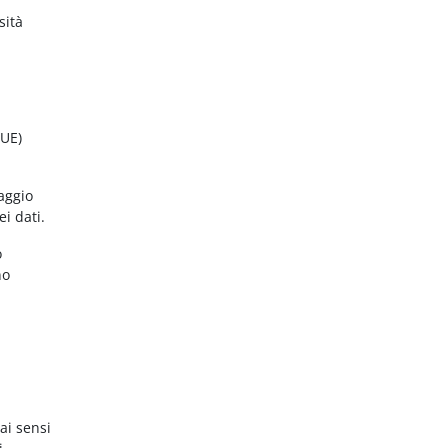
sità
(UE)
aggio
ei dati.
o
no
ai sensi