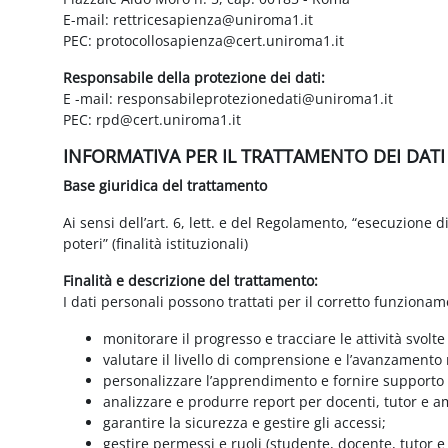
E-mail: rettricesapienza@uniroma1.it
PEC: protocollosapienza@cert.uniroma1.it
Responsabile della protezione dei dati:
E -mail: responsabileprotezionedati@uniroma1.it
PEC: rpd@cert.uniroma1.it
INFORMATIVA PER IL TRATTAMENTO DEI DAT
Base giuridica del trattamento
Ai sensi dell’art. 6, lett. e del Regolamento, “esecuzione 
poteri” (finalità istituzionali)
Finalità e descrizione del trattamento:
I dati personali possono trattati per il corretto funzionam
monitorare il progresso e tracciare le attività svolte
valutare il livello di comprensione e l’avanzamento 
personalizzare l’apprendimento e fornire supporto a
analizzare e produrre report per docenti, tutor e a
garantire la sicurezza e gestire gli accessi;
gestire permessi e ruoli (studente, docente, tutor 