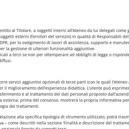
entito al Titolare, a soggetti interni all’Ateneo da lui delegati come g
ggetti esterni (fornitori del servizio) in qualità di Responsabili del
PR, per lo svolgimento di lavori di assistenza, supporto e manute
r la gestione di ulteriori funzionalità aggiuntive.
nicati a terzi se non per ottemperare ad obblighi di legge o rispond
iffusi.
e servizi aggiuntivi opzionali di terze parti (con le quali l’Ateneo
per il miglioramento dell’esperienza didattica. L’utente può esprimer
rasferimento e al trattamento dei dati personali proposto dall'azien
nda esterna, prima del consenso, mostrerà la propria informativa per
logia dei trattamenti.
elazione alla specifica tipologia di strumento utilizzato, potrà tras
va – come descritti nella sezione ‘Finalità e descrizione del trattame
vo opzionale fornito da soggetti terzi.