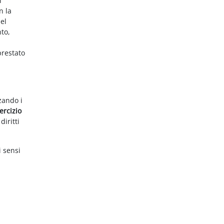
i
n la
el
nto,
prestato
zzando i
ercizio
diritti
i sensi