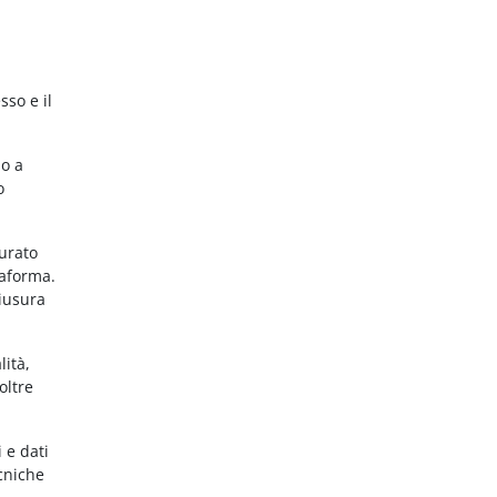
sso e il
no a
o
gurato
taforma.
hiusura
lità,
oltre
 e dati
ecniche