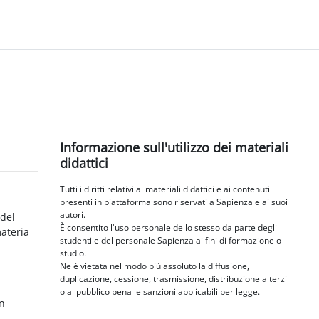
Blocchi
Salta Informazione sull'utilizzo dei materiali didattici
Informazione sull'utilizzo dei materiali
didattici
Tutti i diritti relativi ai materiali didattici e ai contenuti
presenti in piattaforma sono riservati a Sapienza e ai suoi
autori.
 del
È consentito l'uso personale dello stesso da parte degli
materia
studenti e del personale Sapienza ai fini di formazione o
studio.
Ne è vietata nel modo più assoluto la diffusione,
duplicazione, cessione, trasmissione, distribuzione a terzi
o al pubblico pena le sanzioni applicabili per legge.
in