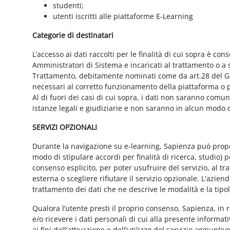
studenti;
utenti iscritti alle piattaforme E-Learning
Categorie di destinatari
L’accesso ai dati raccolti per le finalità di cui sopra è cons
Amministratori di Sistema e incaricati al trattamento o a so
Trattamento, debitamente nominati come da art.28 del GD
necessari al corretto funzionamento della piattaforma o pe
Al di fuori dei casi di cui sopra, i dati non saranno comu
istanze legali e giudiziarie e non saranno in alcun modo d
SERVIZI OPZIONALI
Durante la navigazione su e-learning, Sapienza può proporr
modo di stipulare accordi per finalità di ricerca, studio) 
consenso esplicito, per poter usufruire del servizio, al t
esterna o scegliere rifiutare il servizio opzionale. L'azie
trattamento dei dati che ne descrive le modalità e la tipo
Qualora l’utente presti il proprio consenso, Sapienza, in r
e/o ricevere i dati personali di cui alla presente informati
ai fini dell’attivazione e dell’utilizzo del servizio aggiunti