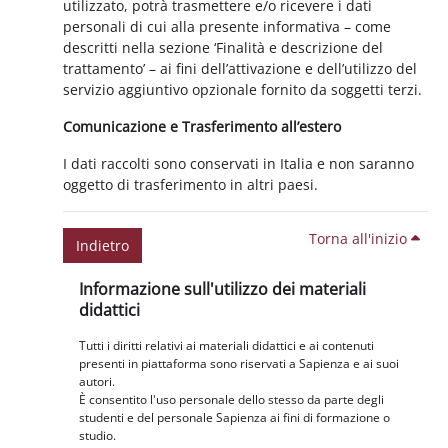
utilizzato, potrà trasmettere e/o ricevere i dati
personali di cui alla presente informativa – come
descritti nella sezione ‘Finalità e descrizione del
trattamento’ – ai fini dell’attivazione e dell’utilizzo del
servizio aggiuntivo opzionale fornito da soggetti terzi.
Comunicazione e Trasferimento all’estero
I dati raccolti sono conservati in Italia e non saranno
oggetto di trasferimento in altri paesi.
Torna all'inizio
Indietro
Blocchi
Salta Informazione sull'utilizzo dei materiali didattici
Informazione sull'utilizzo dei materiali
didattici
Tutti i diritti relativi ai materiali didattici e ai contenuti
presenti in piattaforma sono riservati a Sapienza e ai suoi
autori.
È consentito l'uso personale dello stesso da parte degli
studenti e del personale Sapienza ai fini di formazione o
studio.