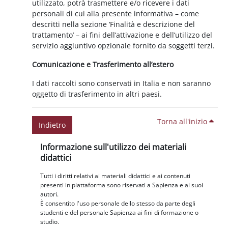
utilizzato, potrà trasmettere e/o ricevere i dati
personali di cui alla presente informativa – come
descritti nella sezione ‘Finalità e descrizione del
trattamento’ – ai fini dell’attivazione e dell’utilizzo del
servizio aggiuntivo opzionale fornito da soggetti terzi.
Comunicazione e Trasferimento all’estero
I dati raccolti sono conservati in Italia e non saranno
oggetto di trasferimento in altri paesi.
Torna all'inizio
Indietro
Blocchi
Salta Informazione sull'utilizzo dei materiali didattici
Informazione sull'utilizzo dei materiali
didattici
Tutti i diritti relativi ai materiali didattici e ai contenuti
presenti in piattaforma sono riservati a Sapienza e ai suoi
autori.
È consentito l'uso personale dello stesso da parte degli
studenti e del personale Sapienza ai fini di formazione o
studio.