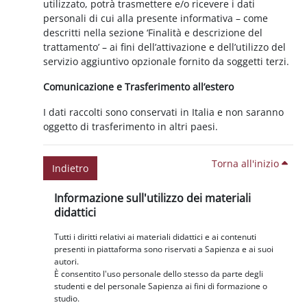
utilizzato, potrà trasmettere e/o ricevere i dati
personali di cui alla presente informativa – come
descritti nella sezione ‘Finalità e descrizione del
trattamento’ – ai fini dell’attivazione e dell’utilizzo del
servizio aggiuntivo opzionale fornito da soggetti terzi.
Comunicazione e Trasferimento all’estero
I dati raccolti sono conservati in Italia e non saranno
oggetto di trasferimento in altri paesi.
Torna all'inizio
Indietro
Blocchi
Salta Informazione sull'utilizzo dei materiali didattici
Informazione sull'utilizzo dei materiali
didattici
Tutti i diritti relativi ai materiali didattici e ai contenuti
presenti in piattaforma sono riservati a Sapienza e ai suoi
autori.
È consentito l'uso personale dello stesso da parte degli
studenti e del personale Sapienza ai fini di formazione o
studio.