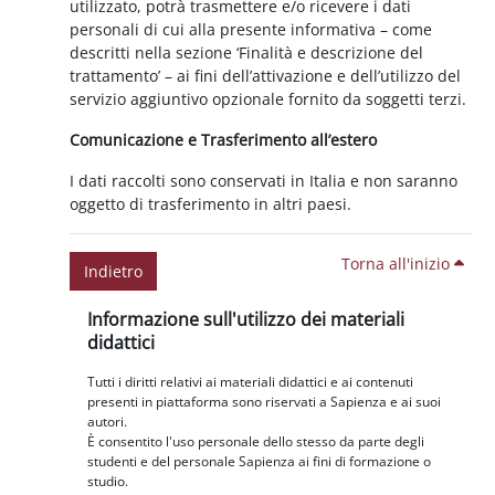
utilizzato, potrà trasmettere e/o ricevere i dati
personali di cui alla presente informativa – come
descritti nella sezione ‘Finalità e descrizione del
trattamento’ – ai fini dell’attivazione e dell’utilizzo del
servizio aggiuntivo opzionale fornito da soggetti terzi.
Comunicazione e Trasferimento all’estero
I dati raccolti sono conservati in Italia e non saranno
oggetto di trasferimento in altri paesi.
Torna all'inizio
Indietro
Blocchi
Salta Informazione sull'utilizzo dei materiali didattici
Informazione sull'utilizzo dei materiali
didattici
Tutti i diritti relativi ai materiali didattici e ai contenuti
presenti in piattaforma sono riservati a Sapienza e ai suoi
autori.
È consentito l'uso personale dello stesso da parte degli
studenti e del personale Sapienza ai fini di formazione o
studio.