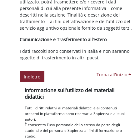
utilizzato, potrà trasmettere e/o ricevere i dati
personali di cui alla presente informativa – come
descritti nella sezione ‘Finalità e descrizione del
trattamento’ – ai fini dell’attivazione e dell’utilizzo del
servizio aggiuntivo opzionale fornito da soggetti terzi.
Comunicazione e Trasferimento all’estero
I dati raccolti sono conservati in Italia e non saranno
oggetto di trasferimento in altri paesi.
Torna all'inizio
Indietro
Blocchi
Salta Informazione sull'utilizzo dei materiali didattici
Informazione sull'utilizzo dei materiali
didattici
Tutti i diritti relativi ai materiali didattici e ai contenuti
presenti in piattaforma sono riservati a Sapienza e ai suoi
autori.
È consentito l'uso personale dello stesso da parte degli
studenti e del personale Sapienza ai fini di formazione o
studio.