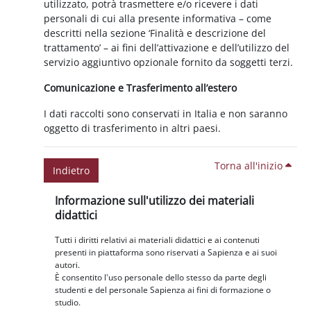
utilizzato, potrà trasmettere e/o ricevere i dati
personali di cui alla presente informativa – come
descritti nella sezione ‘Finalità e descrizione del
trattamento’ – ai fini dell’attivazione e dell’utilizzo del
servizio aggiuntivo opzionale fornito da soggetti terzi.
Comunicazione e Trasferimento all’estero
I dati raccolti sono conservati in Italia e non saranno
oggetto di trasferimento in altri paesi.
Torna all'inizio
Indietro
Blocchi
Salta Informazione sull'utilizzo dei materiali didattici
Informazione sull'utilizzo dei materiali
didattici
Tutti i diritti relativi ai materiali didattici e ai contenuti
presenti in piattaforma sono riservati a Sapienza e ai suoi
autori.
È consentito l'uso personale dello stesso da parte degli
studenti e del personale Sapienza ai fini di formazione o
studio.