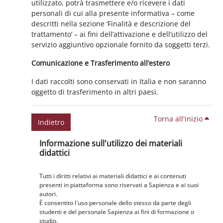
utilizzato, potrà trasmettere e/o ricevere i dati
personali di cui alla presente informativa – come
descritti nella sezione ‘Finalità e descrizione del
trattamento’ – ai fini dell’attivazione e dell’utilizzo del
servizio aggiuntivo opzionale fornito da soggetti terzi.
Comunicazione e Trasferimento all’estero
I dati raccolti sono conservati in Italia e non saranno
oggetto di trasferimento in altri paesi.
Torna all'inizio
Indietro
Blocchi
Salta Informazione sull'utilizzo dei materiali didattici
Informazione sull'utilizzo dei materiali
didattici
Tutti i diritti relativi ai materiali didattici e ai contenuti
presenti in piattaforma sono riservati a Sapienza e ai suoi
autori.
È consentito l'uso personale dello stesso da parte degli
studenti e del personale Sapienza ai fini di formazione o
studio.