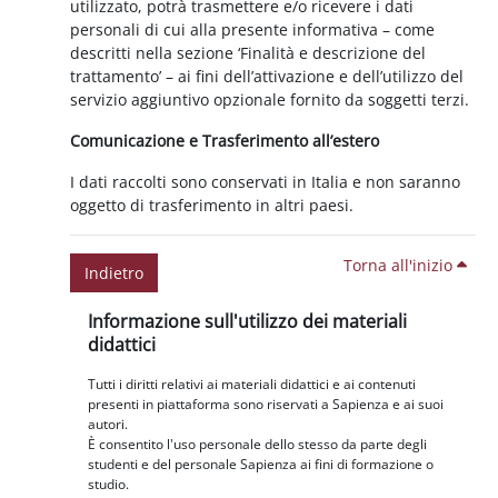
utilizzato, potrà trasmettere e/o ricevere i dati
personali di cui alla presente informativa – come
descritti nella sezione ‘Finalità e descrizione del
trattamento’ – ai fini dell’attivazione e dell’utilizzo del
servizio aggiuntivo opzionale fornito da soggetti terzi.
Comunicazione e Trasferimento all’estero
I dati raccolti sono conservati in Italia e non saranno
oggetto di trasferimento in altri paesi.
Torna all'inizio
Indietro
Blocchi
Salta Informazione sull'utilizzo dei materiali didattici
Informazione sull'utilizzo dei materiali
didattici
Tutti i diritti relativi ai materiali didattici e ai contenuti
presenti in piattaforma sono riservati a Sapienza e ai suoi
autori.
È consentito l'uso personale dello stesso da parte degli
studenti e del personale Sapienza ai fini di formazione o
studio.