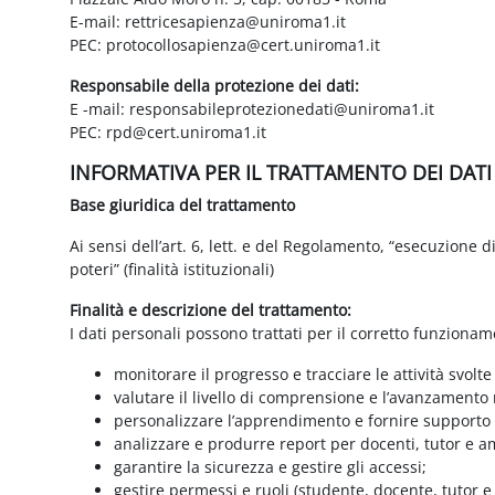
E-mail: rettricesapienza@uniroma1.it
PEC: protocollosapienza@cert.uniroma1.it
Responsabile della protezione dei dati:
E -mail: responsabileprotezionedati@uniroma1.it
PEC: rpd@cert.uniroma1.it
INFORMATIVA PER IL TRATTAMENTO DEI DAT
Base giuridica del trattamento
Ai sensi dell’art. 6, lett. e del Regolamento, “esecuzione 
poteri” (finalità istituzionali)
Finalità e descrizione del trattamento:
I dati personali possono trattati per il corretto funzionam
monitorare il progresso e tracciare le attività svolte
valutare il livello di comprensione e l’avanzamento 
personalizzare l’apprendimento e fornire supporto a
analizzare e produrre report per docenti, tutor e a
garantire la sicurezza e gestire gli accessi;
gestire permessi e ruoli (studente, docente, tutor 