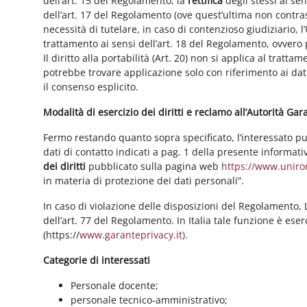
dell’art. 15 del Regolamento, la
rettifica
degli stessi ai se
dell’art. 17 del Regolamento (ove quest’ultima non contras
necessità di tutelare, in caso di contenzioso giudiziario, l’
trattamento ai sensi dell’art. 18 del Regolamento, ovvero
Il diritto alla portabilità (Art. 20) non si applica al trattam
potrebbe trovare applicazione solo con riferimento ai dati
il consenso esplicito.
Modalità di esercizio dei diritti e reclamo all’Autorità Ga
Fermo restando quanto sopra specificato, l’interessato può f
dati di contatto indicati a pag. 1 della presente informati
dei diritti
pubblicato sulla pagina web
https://www.unirom
in materia di protezione dei dati personali”.
In caso di violazione delle disposizioni del Regolamento, Le
dell’art. 77 del Regolamento. In Italia tale funzione è ese
(https://
www.garanteprivacy.it).
Categorie di interessati
Personale docente;
personale tecnico-amministrativo;