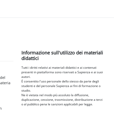
Blocchi
Salta Informazione sull'utilizzo dei materiali didattici
Informazione sull'utilizzo dei materiali
didattici
Tutti i diritti relativi ai materiali didattici e ai contenuti
presenti in piattaforma sono riservati a Sapienza e ai suoi
autori.
 del
È consentito l'uso personale dello stesso da parte degli
materia
studenti e del personale Sapienza ai fini di formazione o
studio.
Ne è vietata nel modo più assoluto la diffusione,
duplicazione, cessione, trasmissione, distribuzione a terzi
o al pubblico pena le sanzioni applicabili per legge.
in