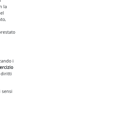
i
n la
el
nto,
prestato
zzando i
ercizio
diritti
i sensi