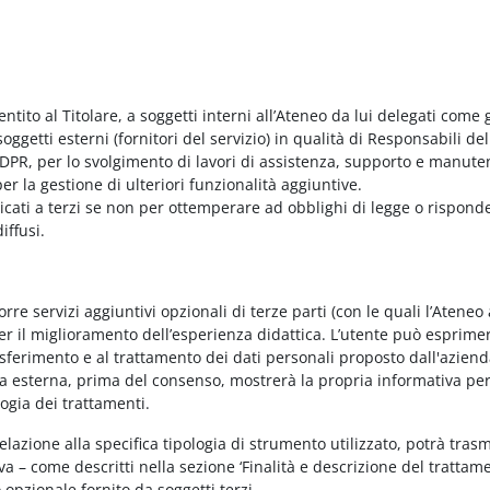
entito al Titolare, a soggetti interni all’Ateneo da lui delegati come g
ggetti esterni (fornitori del servizio) in qualità di Responsabili del
PR, per lo svolgimento di lavori di assistenza, supporto e manute
r la gestione di ulteriori funzionalità aggiuntive.
nicati a terzi se non per ottemperare ad obblighi di legge o rispond
iffusi.
e servizi aggiuntivi opzionali di terze parti (con le quali l’Ateneo
per il miglioramento dell’esperienza didattica. L’utente può esprimer
rasferimento e al trattamento dei dati personali proposto dall'azien
nda esterna, prima del consenso, mostrerà la propria informativa per
logia dei trattamenti.
elazione alla specifica tipologia di strumento utilizzato, potrà tras
va – come descritti nella sezione ‘Finalità e descrizione del trattame
vo opzionale fornito da soggetti terzi.