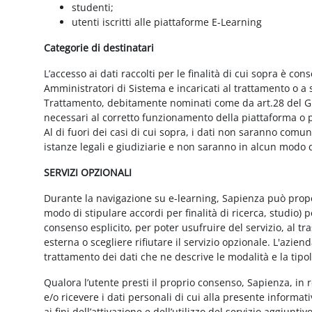
studenti;
utenti iscritti alle piattaforme E-Learning
Categorie di destinatari
L’accesso ai dati raccolti per le finalità di cui sopra è cons
Amministratori di Sistema e incaricati al trattamento o a so
Trattamento, debitamente nominati come da art.28 del GD
necessari al corretto funzionamento della piattaforma o pe
Al di fuori dei casi di cui sopra, i dati non saranno comu
istanze legali e giudiziarie e non saranno in alcun modo d
SERVIZI OPZIONALI
Durante la navigazione su e-learning, Sapienza può proporr
modo di stipulare accordi per finalità di ricerca, studio) 
consenso esplicito, per poter usufruire del servizio, al t
esterna o scegliere rifiutare il servizio opzionale. L'azie
trattamento dei dati che ne descrive le modalità e la tipo
Qualora l’utente presti il proprio consenso, Sapienza, in r
e/o ricevere i dati personali di cui alla presente informati
ai fini dell’attivazione e dell’utilizzo del servizio aggiunti