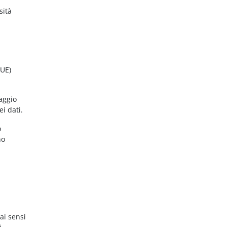
sità
(UE)
aggio
ei dati.
o
no
ai sensi