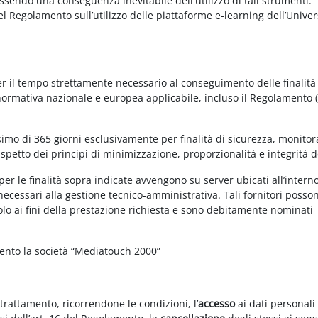
essendo una conseguenza inevitabile dell'utilizzo di tali strumenti.
 del Regolamento sull’utilizzo delle piattaforme e-learning dell’Univer
per il tempo strettamente necessario al conseguimento delle finalità
 normativa nazionale e europea applicabile, incluso il Regolamento 
imo di 365 giorni esclusivamente per finalità di sicurezza, monitor
ispetto dei principi di minimizzazione, proporzionalità e integrità d
per le finalità sopra indicate avvengono su server ubicati all’intern
i necessari alla gestione tecnico-amministrativa. Tali fornitori posso
olo ai fini della prestazione richiesta e sono debitamente nominati
mento la società “Mediatouch 2000”
 trattamento, ricorrendone le condizioni, l’
accesso
ai dati personali 