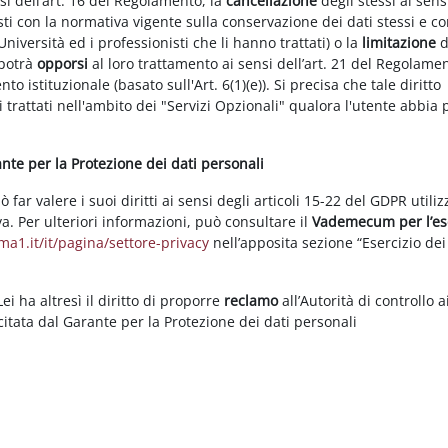
nsi dell’art. 16 del Regolamento, la
cancellazione
degli stessi ai sens
ti con la normativa vigente sulla conservazione dei dati stessi e co
Università ed i professionisti che li hanno trattati) o la
limitazione
d
 potrà
opporsi
al loro trattamento ai sensi dell’art. 21 del Regolame
ento istituzionale (basato sull'Art. 6(1)(e)). Si precisa che tale diritto
 trattati nell'ambito dei "Servizi Opzionali" qualora l'utente abbia 
rante per la Protezione dei dati personali
ar valere i suoi diritti ai sensi degli articoli 15-22 del GDPR utili
va. Per ulteriori informazioni, può consultare il
Vademecum per l’es
a1.it/it/pagina/settore-privacy
nell’apposita sezione “Esercizio dei 
i ha altresì il diritto di proporre
reclamo
all’Autorità di controllo a
rcitata dal Garante per la Protezione dei dati personali