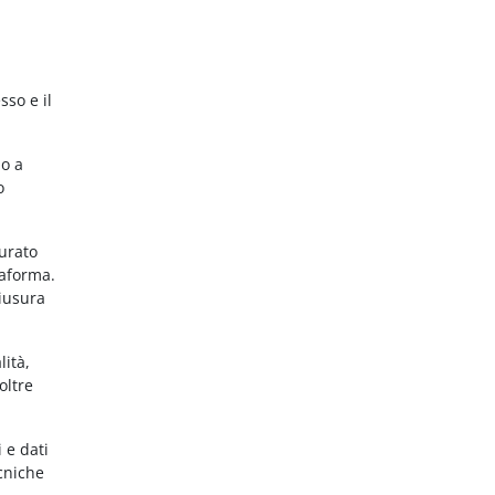
sso e il
no a
o
gurato
taforma.
hiusura
lità,
oltre
 e dati
ecniche