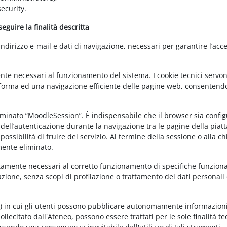
ecurity.
guire la finalità descritta
irizzo e-mail e dati di navigazione, necessari per garantire l’acce
ente necessari al funzionamento del sistema. I cookie tecnici servo
ttaforma ed una navigazione efficiente delle pagine web, consentend
nominato “MoodleSession”. È indispensabile che il browser sia confi
à dell’autenticazione durante la navigazione tra le pagine della piat
ossibilità di fruire del servizio. Al termine della sessione o alla c
mente eliminato.
ettamente necessari al corretto funzionamento di specifiche funziona
azione, senza scopi di profilazione o trattamento dei dati personali 
t) in cui gli utenti possono pubblicare autonomamente informazioni
sollecitato dall'Ateneo, possono essere trattati per le sole finalità t