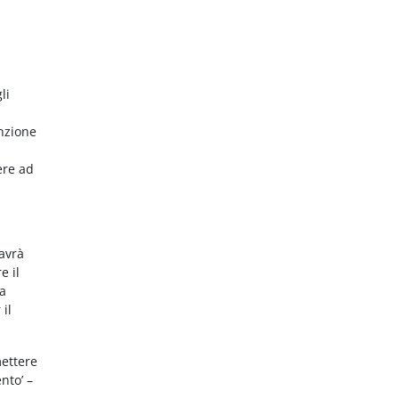
li
nzione
ere ad
 avrà
e il
da
 il
mettere
nto’ –