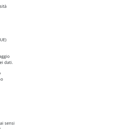
sità
(UE)
aggio
ei dati.
o
no
ai sensi