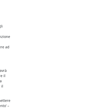
li
nzione
ere ad
 avrà
e il
da
 il
mettere
nto’ –