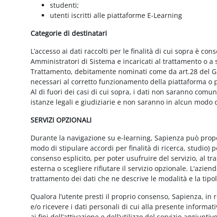
studenti;
utenti iscritti alle piattaforme E-Learning
Categorie di destinatari
L’accesso ai dati raccolti per le finalità di cui sopra è cons
Amministratori di Sistema e incaricati al trattamento o a so
Trattamento, debitamente nominati come da art.28 del GD
necessari al corretto funzionamento della piattaforma o pe
Al di fuori dei casi di cui sopra, i dati non saranno comu
istanze legali e giudiziarie e non saranno in alcun modo d
SERVIZI OPZIONALI
Durante la navigazione su e-learning, Sapienza può proporr
modo di stipulare accordi per finalità di ricerca, studio) 
consenso esplicito, per poter usufruire del servizio, al t
esterna o scegliere rifiutare il servizio opzionale. L'azie
trattamento dei dati che ne descrive le modalità e la tipo
Qualora l’utente presti il proprio consenso, Sapienza, in r
e/o ricevere i dati personali di cui alla presente informati
ai fini dell’attivazione e dell’utilizzo del servizio aggiunti