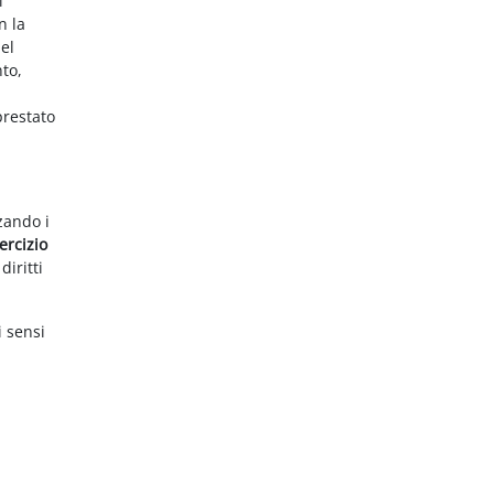
i
n la
el
nto,
prestato
zzando i
ercizio
diritti
i sensi