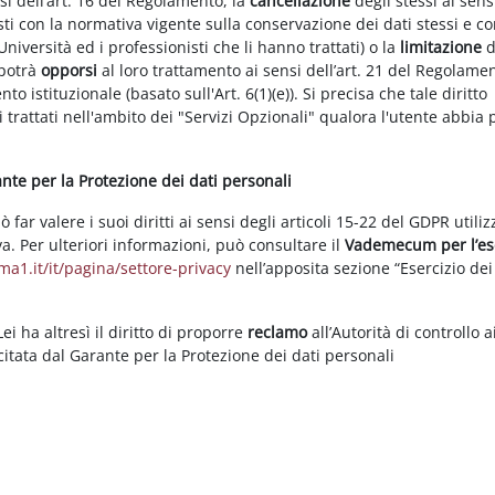
nsi dell’art. 16 del Regolamento, la
cancellazione
degli stessi ai sens
ti con la normativa vigente sulla conservazione dei dati stessi e co
Università ed i professionisti che li hanno trattati) o la
limitazione
d
 potrà
opporsi
al loro trattamento ai sensi dell’art. 21 del Regolame
ento istituzionale (basato sull'Art. 6(1)(e)). Si precisa che tale diritto
 trattati nell'ambito dei "Servizi Opzionali" qualora l'utente abbia 
rante per la Protezione dei dati personali
ar valere i suoi diritti ai sensi degli articoli 15-22 del GDPR utili
va. Per ulteriori informazioni, può consultare il
Vademecum per l’es
a1.it/it/pagina/settore-privacy
nell’apposita sezione “Esercizio dei 
i ha altresì il diritto di proporre
reclamo
all’Autorità di controllo a
rcitata dal Garante per la Protezione dei dati personali