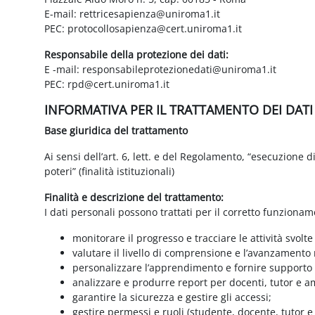
E-mail: rettricesapienza@uniroma1.it
PEC: protocollosapienza@cert.uniroma1.it
Responsabile della protezione dei dati:
E -mail: responsabileprotezionedati@uniroma1.it
PEC: rpd@cert.uniroma1.it
INFORMATIVA PER IL TRATTAMENTO DEI DAT
Base giuridica del trattamento
Ai sensi dell’art. 6, lett. e del Regolamento, “esecuzione 
poteri” (finalità istituzionali)
Finalità e descrizione del trattamento:
I dati personali possono trattati per il corretto funzionam
monitorare il progresso e tracciare le attività svolte
valutare il livello di comprensione e l’avanzamento 
personalizzare l’apprendimento e fornire supporto a
analizzare e produrre report per docenti, tutor e a
garantire la sicurezza e gestire gli accessi;
gestire permessi e ruoli (studente, docente, tutor 