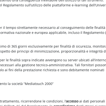
essendo una conseguenza inevitabile dell'utilizzo di tali strumenti.
 del Regolamento sull’utilizzo delle piattaforme e-learning dell’Univer
per il tempo strettamente necessario al conseguimento delle finalità
 normativa nazionale e europea applicabile, incluso il Regolamento 
imo di 365 giorni esclusivamente per finalità di sicurezza, monitor
ispetto dei principi di minimizzazione, proporzionalità e integrità d
per le finalità sopra indicate avvengono su server ubicati all’intern
i necessari alla gestione tecnico-amministrativa. Tali fornitori posso
olo ai fini della prestazione richiesta e sono debitamente nominati
mento la società “Mediatouch 2000”
 trattamento, ricorrendone le condizioni, l’
accesso
ai dati personali 