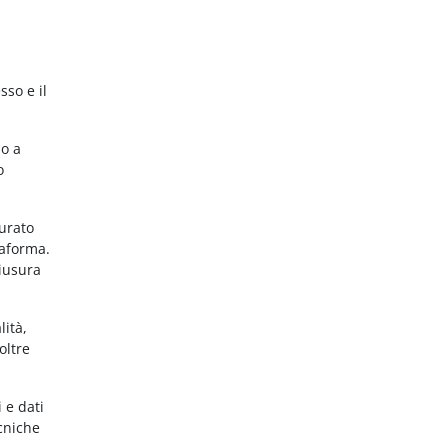
sso e il
no a
o
gurato
taforma.
hiusura
lità,
oltre
 e dati
ecniche