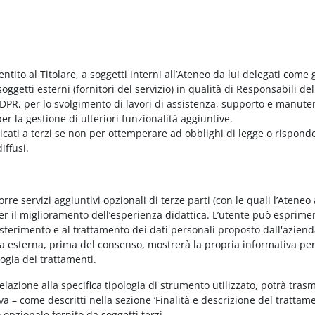
entito al Titolare, a soggetti interni all’Ateneo da lui delegati come g
ggetti esterni (fornitori del servizio) in qualità di Responsabili del
PR, per lo svolgimento di lavori di assistenza, supporto e manute
r la gestione di ulteriori funzionalità aggiuntive.
nicati a terzi se non per ottemperare ad obblighi di legge o rispond
iffusi.
e servizi aggiuntivi opzionali di terze parti (con le quali l’Ateneo
per il miglioramento dell’esperienza didattica. L’utente può esprimer
rasferimento e al trattamento dei dati personali proposto dall'azien
nda esterna, prima del consenso, mostrerà la propria informativa per
logia dei trattamenti.
elazione alla specifica tipologia di strumento utilizzato, potrà tras
va – come descritti nella sezione ‘Finalità e descrizione del trattame
vo opzionale fornito da soggetti terzi.