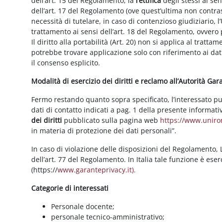
dell’art. 15 del Regolamento, la
rettifica
degli stessi ai se
dell’art. 17 del Regolamento (ove quest’ultima non contras
necessità di tutelare, in caso di contenzioso giudiziario, l’
trattamento ai sensi dell’art. 18 del Regolamento, ovvero
Il diritto alla portabilità (Art. 20) non si applica al trattam
potrebbe trovare applicazione solo con riferimento ai dati
il consenso esplicito.
Modalità di esercizio dei diritti e reclamo all’Autorità Ga
Fermo restando quanto sopra specificato, l’interessato può f
dati di contatto indicati a pag. 1 della presente informati
dei diritti
pubblicato sulla pagina web
https://www.unirom
in materia di protezione dei dati personali”.
In caso di violazione delle disposizioni del Regolamento, Le
dell’art. 77 del Regolamento. In Italia tale funzione è ese
(https://
www.garanteprivacy.it).
Categorie di interessati
Personale docente;
personale tecnico-amministrativo;