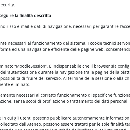
ecurity.
guire la finalità descritta
irizzo e-mail e dati di navigazione, necessari per garantire l’acce
ente necessari al funzionamento del sistema. I cookie tecnici servo
ttaforma ed una navigazione efficiente delle pagine web, consentend
nominato “MoodleSession”. È indispensabile che il browser sia confi
à dell’autenticazione durante la navigazione tra le pagine della piat
ossibilità di fruire del servizio. Al termine della sessione o alla c
mente eliminato.
ettamente necessari al corretto funzionamento di specifiche funziona
azione, senza scopi di profilazione o trattamento dei dati personali 
t) in cui gli utenti possono pubblicare autonomamente informazioni
sollecitato dall'Ateneo, possono essere trattati per le sole finalità t