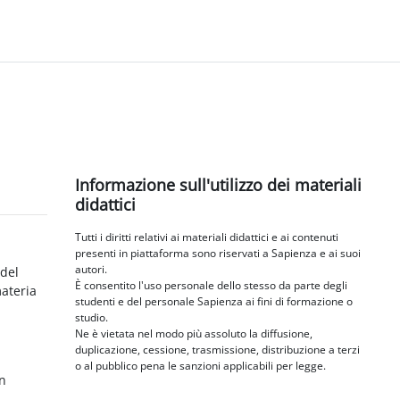
Blocchi
Salta Informazione sull'utilizzo dei materiali didattici
Informazione sull'utilizzo dei materiali
didattici
Tutti i diritti relativi ai materiali didattici e ai contenuti
presenti in piattaforma sono riservati a Sapienza e ai suoi
autori.
 del
È consentito l'uso personale dello stesso da parte degli
materia
studenti e del personale Sapienza ai fini di formazione o
studio.
Ne è vietata nel modo più assoluto la diffusione,
duplicazione, cessione, trasmissione, distribuzione a terzi
o al pubblico pena le sanzioni applicabili per legge.
in