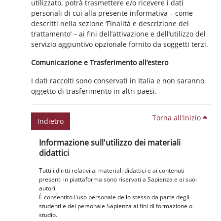
utilizzato, potrà trasmettere e/o ricevere i dati
personali di cui alla presente informativa – come
descritti nella sezione ‘Finalità e descrizione del
trattamento’ – ai fini dell’attivazione e dell’utilizzo del
servizio aggiuntivo opzionale fornito da soggetti terzi.
Comunicazione e Trasferimento all’estero
I dati raccolti sono conservati in Italia e non saranno
oggetto di trasferimento in altri paesi.
Torna all'inizio
Indietro
Blocchi
Salta Informazione sull'utilizzo dei materiali didattici
Informazione sull'utilizzo dei materiali
didattici
Tutti i diritti relativi ai materiali didattici e ai contenuti
presenti in piattaforma sono riservati a Sapienza e ai suoi
autori.
È consentito l'uso personale dello stesso da parte degli
studenti e del personale Sapienza ai fini di formazione o
studio.