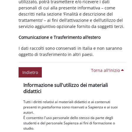
utilizzato, potrà trasmettere e/o ricevere i dati
personali di cui alla presente informativa – come
descritti nella sezione ‘Finalità e descrizione del
trattamento’ – ai fini dell’attivazione e dell’utilizzo del
servizio aggiuntivo opzionale fornito da soggetti terzi.
Comunicazione e Trasferimento all’estero
I dati raccolti sono conservati in Italia e non saranno
oggetto di trasferimento in altri paesi.
Torna all'inizio
Indietro
Blocchi
Salta Informazione sull'utilizzo dei materiali didattici
Informazione sull'utilizzo dei materiali
didattici
Tutti i diritti relativi ai materiali didattici e ai contenuti
presenti in piattaforma sono riservati a Sapienza e ai suoi
autori.
È consentito l'uso personale dello stesso da parte degli
studenti e del personale Sapienza ai fini di formazione o
studio.