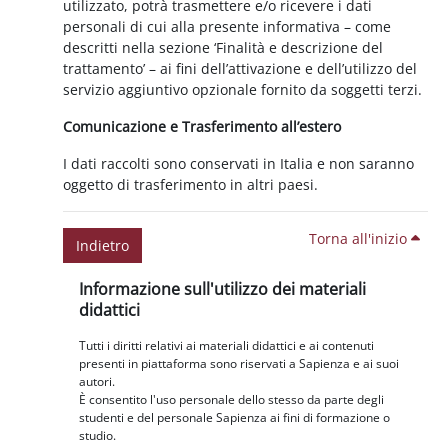
utilizzato, potrà trasmettere e/o ricevere i dati
personali di cui alla presente informativa – come
descritti nella sezione ‘Finalità e descrizione del
trattamento’ – ai fini dell’attivazione e dell’utilizzo del
servizio aggiuntivo opzionale fornito da soggetti terzi.
Comunicazione e Trasferimento all’estero
I dati raccolti sono conservati in Italia e non saranno
oggetto di trasferimento in altri paesi.
Torna all'inizio
Indietro
Blocchi
Salta Informazione sull'utilizzo dei materiali didattici
Informazione sull'utilizzo dei materiali
didattici
Tutti i diritti relativi ai materiali didattici e ai contenuti
presenti in piattaforma sono riservati a Sapienza e ai suoi
autori.
È consentito l'uso personale dello stesso da parte degli
studenti e del personale Sapienza ai fini di formazione o
studio.