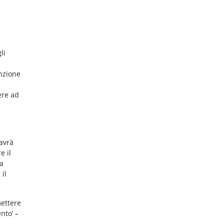
li
nzione
ere ad
 avrà
e il
da
 il
mettere
nto’ –