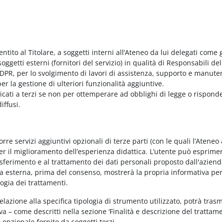
entito al Titolare, a soggetti interni all’Ateneo da lui delegati come g
ggetti esterni (fornitori del servizio) in qualità di Responsabili del
PR, per lo svolgimento di lavori di assistenza, supporto e manute
r la gestione di ulteriori funzionalità aggiuntive.
nicati a terzi se non per ottemperare ad obblighi di legge o rispond
iffusi.
e servizi aggiuntivi opzionali di terze parti (con le quali l’Ateneo
per il miglioramento dell’esperienza didattica. L’utente può esprimer
rasferimento e al trattamento dei dati personali proposto dall'azien
nda esterna, prima del consenso, mostrerà la propria informativa per
logia dei trattamenti.
elazione alla specifica tipologia di strumento utilizzato, potrà tras
va – come descritti nella sezione ‘Finalità e descrizione del trattame
vo opzionale fornito da soggetti terzi.