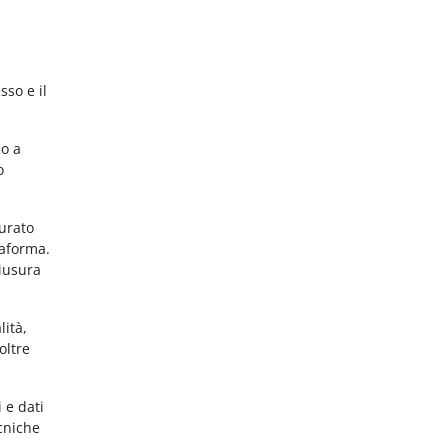
sso e il
no a
o
gurato
taforma.
hiusura
lità,
oltre
 e dati
ecniche