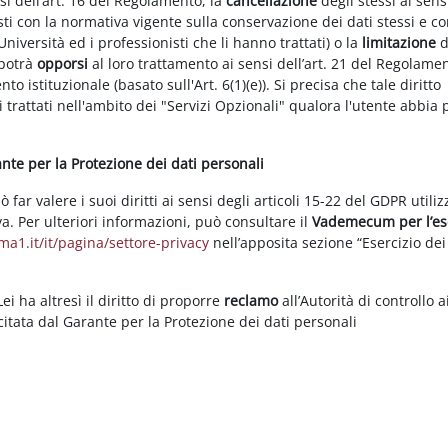
nsi dell’art. 16 del Regolamento, la
cancellazione
degli stessi ai sens
ti con la normativa vigente sulla conservazione dei dati stessi e co
Università ed i professionisti che li hanno trattati) o la
limitazione
d
 potrà
opporsi
al loro trattamento ai sensi dell’art. 21 del Regolame
ento istituzionale (basato sull'Art. 6(1)(e)). Si precisa che tale diritto
 trattati nell'ambito dei "Servizi Opzionali" qualora l'utente abbia 
rante per la Protezione dei dati personali
ar valere i suoi diritti ai sensi degli articoli 15-22 del GDPR utili
va. Per ulteriori informazioni, può consultare il
Vademecum per l’es
a1.it/it/pagina/settore-privacy
nell’apposita sezione “Esercizio dei 
i ha altresì il diritto di proporre
reclamo
all’Autorità di controllo a
rcitata dal Garante per la Protezione dei dati personali