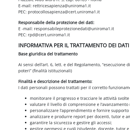
E-mail: rettricesapienza@uniroma1.it
PEC: protocollosapienza@cert.uniroma1.it
Responsabile della protezione dei dati:
E -mail: responsabileprotezionedati@uniroma1.it
PEC: rpd@cert.uniroma1.it
INFORMATIVA PER IL TRATTAMENTO DEI DAT
Base giuridica del trattamento
Ai sensi dell’art. 6, lett. e del Regolamento, “esecuzione 
poteri” (finalità istituzionali)
Finalità e descrizione del trattamento:
I dati personali possono trattati per il corretto funzionam
monitorare il progresso e tracciare le attività svolte
valutare il livello di comprensione e l’avanzamento 
personalizzare l’apprendimento e fornire supporto a
analizzare e produrre report per docenti, tutor e a
garantire la sicurezza e gestire gli accessi;
gestire permessi e ruoli (studente, docente, tutor 