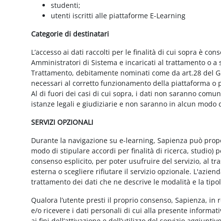
studenti;
utenti iscritti alle piattaforme E-Learning
Categorie di destinatari
L’accesso ai dati raccolti per le finalità di cui sopra è cons
Amministratori di Sistema e incaricati al trattamento o a so
Trattamento, debitamente nominati come da art.28 del GD
necessari al corretto funzionamento della piattaforma o pe
Al di fuori dei casi di cui sopra, i dati non saranno comu
istanze legali e giudiziarie e non saranno in alcun modo d
SERVIZI OPZIONALI
Durante la navigazione su e-learning, Sapienza può proporr
modo di stipulare accordi per finalità di ricerca, studio) 
consenso esplicito, per poter usufruire del servizio, al t
esterna o scegliere rifiutare il servizio opzionale. L'azie
trattamento dei dati che ne descrive le modalità e la tipo
Qualora l’utente presti il proprio consenso, Sapienza, in r
e/o ricevere i dati personali di cui alla presente informati
ai fini dell’attivazione e dell’utilizzo del servizio aggiunti