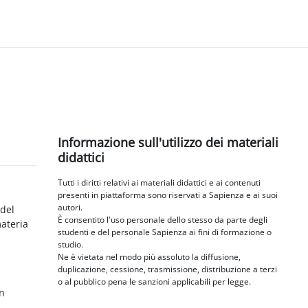
Blocchi
Salta Informazione sull'utilizzo dei materiali didattici
Informazione sull'utilizzo dei materiali
didattici
Tutti i diritti relativi ai materiali didattici e ai contenuti
presenti in piattaforma sono riservati a Sapienza e ai suoi
autori.
 del
È consentito l'uso personale dello stesso da parte degli
materia
studenti e del personale Sapienza ai fini di formazione o
studio.
Ne è vietata nel modo più assoluto la diffusione,
duplicazione, cessione, trasmissione, distribuzione a terzi
o al pubblico pena le sanzioni applicabili per legge.
in