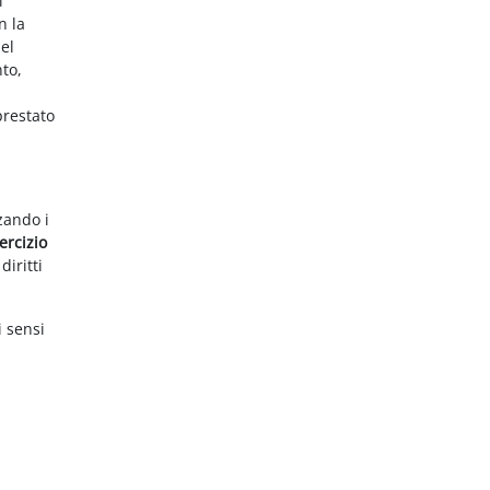
i
n la
el
nto,
prestato
zzando i
ercizio
diritti
i sensi