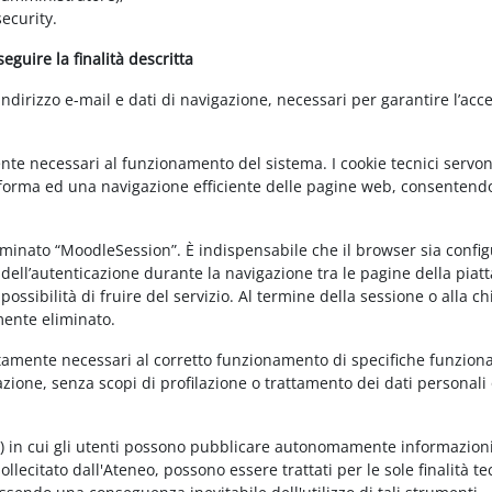
ecurity.
guire la finalità descritta
irizzo e-mail e dati di navigazione, necessari per garantire l’acce
ente necessari al funzionamento del sistema. I cookie tecnici servo
ttaforma ed una navigazione efficiente delle pagine web, consentend
nominato “MoodleSession”. È indispensabile che il browser sia confi
à dell’autenticazione durante la navigazione tra le pagine della piat
ossibilità di fruire del servizio. Al termine della sessione o alla c
mente eliminato.
ettamente necessari al corretto funzionamento di specifiche funziona
azione, senza scopi di profilazione o trattamento dei dati personali 
t) in cui gli utenti possono pubblicare autonomamente informazioni
sollecitato dall'Ateneo, possono essere trattati per le sole finalità t