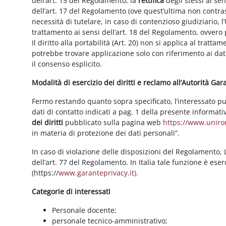
dell’art. 15 del Regolamento, la
rettifica
degli stessi ai se
dell’art. 17 del Regolamento (ove quest’ultima non contras
necessità di tutelare, in caso di contenzioso giudiziario, l’
trattamento ai sensi dell’art. 18 del Regolamento, ovvero
Il diritto alla portabilità (Art. 20) non si applica al trattam
potrebbe trovare applicazione solo con riferimento ai dati
il consenso esplicito.
Modalità di esercizio dei diritti e reclamo all’Autorità Ga
Fermo restando quanto sopra specificato, l’interessato può f
dati di contatto indicati a pag. 1 della presente informati
dei diritti
pubblicato sulla pagina web
https://www.unirom
in materia di protezione dei dati personali”.
In caso di violazione delle disposizioni del Regolamento, Le
dell’art. 77 del Regolamento. In Italia tale funzione è ese
(https://
www.garanteprivacy.it).
Categorie di interessati
Personale docente;
personale tecnico-amministrativo;