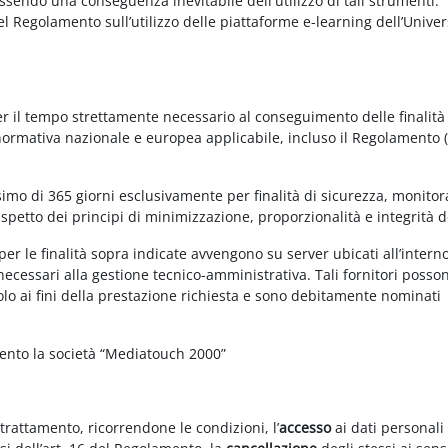
essendo una conseguenza inevitabile dell'utilizzo di tali strumenti.
 del Regolamento sull’utilizzo delle piattaforme e-learning dell’Univer
per il tempo strettamente necessario al conseguimento delle finalità
 normativa nazionale e europea applicabile, incluso il Regolamento 
imo di 365 giorni esclusivamente per finalità di sicurezza, monitor
ispetto dei principi di minimizzazione, proporzionalità e integrità d
per le finalità sopra indicate avvengono su server ubicati all’intern
i necessari alla gestione tecnico-amministrativa. Tali fornitori posso
olo ai fini della prestazione richiesta e sono debitamente nominati
mento la società “Mediatouch 2000”
 trattamento, ricorrendone le condizioni, l’
accesso
ai dati personali 