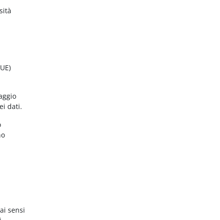
sità
(UE)
aggio
ei dati.
o
no
ai sensi