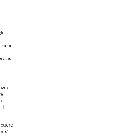
li
nzione
ere ad
 avrà
e il
da
 il
mettere
nto’ –