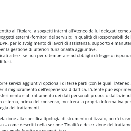
entito al Titolare, a soggetti interni all’Ateneo da lui delegati come g
ggetti esterni (fornitori del servizio) in qualità di Responsabili del
PR, per lo svolgimento di lavori di assistenza, supporto e manute
r la gestione di ulteriori funzionalità aggiuntive.
nicati a terzi se non per ottemperare ad obblighi di legge o rispond
iffusi.
e servizi aggiuntivi opzionali di terze parti (con le quali l’Ateneo
per il miglioramento dell’esperienza didattica. L’utente può esprimer
rasferimento e al trattamento dei dati personali proposto dall'azien
nda esterna, prima del consenso, mostrerà la propria informativa per
logia dei trattamenti.
elazione alla specifica tipologia di strumento utilizzato, potrà tras
va – come descritti nella sezione ‘Finalità e descrizione del trattame
vo opzionale fornito da soggetti terzi.