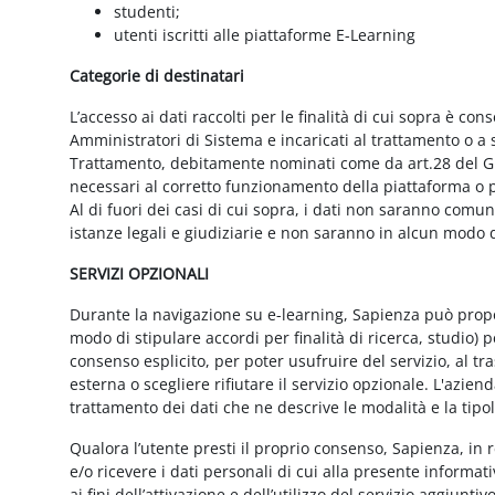
studenti;
utenti iscritti alle piattaforme E-Learning
Categorie di destinatari
L’accesso ai dati raccolti per le finalità di cui sopra è cons
Amministratori di Sistema e incaricati al trattamento o a so
Trattamento, debitamente nominati come da art.28 del GD
necessari al corretto funzionamento della piattaforma o pe
Al di fuori dei casi di cui sopra, i dati non saranno comu
istanze legali e giudiziarie e non saranno in alcun modo d
SERVIZI OPZIONALI
Durante la navigazione su e-learning, Sapienza può proporr
modo di stipulare accordi per finalità di ricerca, studio) 
consenso esplicito, per poter usufruire del servizio, al t
esterna o scegliere rifiutare il servizio opzionale. L'azie
trattamento dei dati che ne descrive le modalità e la tipo
Qualora l’utente presti il proprio consenso, Sapienza, in r
e/o ricevere i dati personali di cui alla presente informati
ai fini dell’attivazione e dell’utilizzo del servizio aggiunti