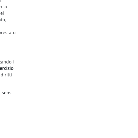
i
n la
el
nto,
prestato
zzando i
ercizio
diritti
i sensi