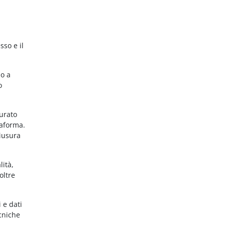
sso e il
no a
o
gurato
taforma.
hiusura
lità,
oltre
 e dati
ecniche