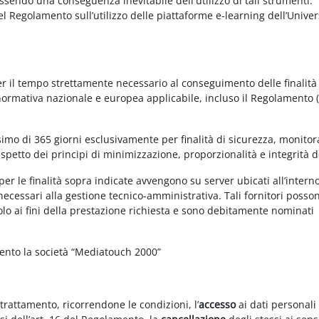
essendo una conseguenza inevitabile dell'utilizzo di tali strumenti.
 del Regolamento sull’utilizzo delle piattaforme e-learning dell’Univer
per il tempo strettamente necessario al conseguimento delle finalità
 normativa nazionale e europea applicabile, incluso il Regolamento 
imo di 365 giorni esclusivamente per finalità di sicurezza, monitor
ispetto dei principi di minimizzazione, proporzionalità e integrità d
per le finalità sopra indicate avvengono su server ubicati all’intern
i necessari alla gestione tecnico-amministrativa. Tali fornitori posso
olo ai fini della prestazione richiesta e sono debitamente nominati
mento la società “Mediatouch 2000”
 trattamento, ricorrendone le condizioni, l’
accesso
ai dati personali 