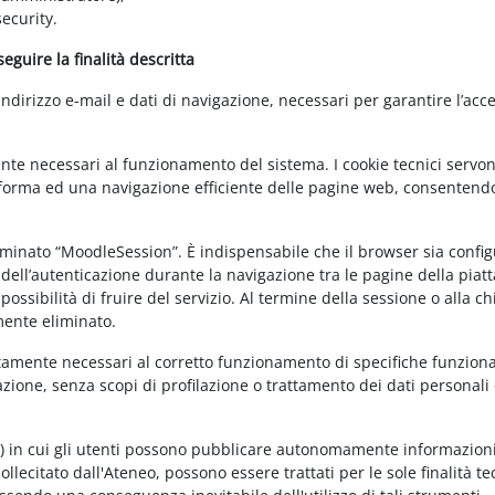
ecurity.
guire la finalità descritta
irizzo e-mail e dati di navigazione, necessari per garantire l’acce
ente necessari al funzionamento del sistema. I cookie tecnici servo
ttaforma ed una navigazione efficiente delle pagine web, consentend
nominato “MoodleSession”. È indispensabile che il browser sia confi
à dell’autenticazione durante la navigazione tra le pagine della piat
ossibilità di fruire del servizio. Al termine della sessione o alla c
mente eliminato.
ettamente necessari al corretto funzionamento di specifiche funziona
azione, senza scopi di profilazione o trattamento dei dati personali 
t) in cui gli utenti possono pubblicare autonomamente informazioni
sollecitato dall'Ateneo, possono essere trattati per le sole finalità t