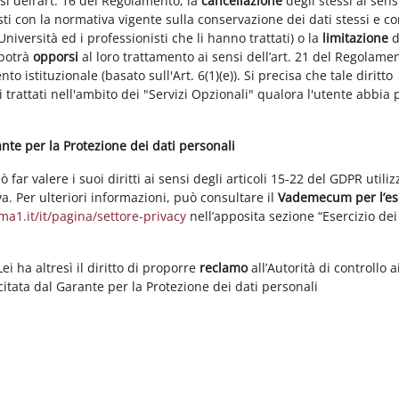
nsi dell’art. 16 del Regolamento, la
cancellazione
degli stessi ai sens
ti con la normativa vigente sulla conservazione dei dati stessi e co
Università ed i professionisti che li hanno trattati) o la
limitazione
d
 potrà
opporsi
al loro trattamento ai sensi dell’art. 21 del Regolame
ento istituzionale (basato sull'Art. 6(1)(e)). Si precisa che tale diritto
 trattati nell'ambito dei "Servizi Opzionali" qualora l'utente abbia 
rante per la Protezione dei dati personali
ar valere i suoi diritti ai sensi degli articoli 15-22 del GDPR utili
va. Per ulteriori informazioni, può consultare il
Vademecum per l’es
a1.it/it/pagina/settore-privacy
nell’apposita sezione “Esercizio dei 
i ha altresì il diritto di proporre
reclamo
all’Autorità di controllo a
rcitata dal Garante per la Protezione dei dati personali