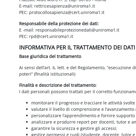
E-mail: rettricesapienza@uniroma1.it
PEC: protocollosapienza@cert.uniroma1.it
Responsabile della protezione dei dati:
E -mail: responsabileprotezionedati@uniroma1.it
PEC: rpd@cert.uniroma1.it
INFORMATIVA PER IL TRATTAMENTO DEI DAT
Base giuridica del trattamento
Ai sensi dell’art. 6, lett. e del Regolamento, “esecuzione 
poteri” (finalità istituzionali)
Finalità e descrizione del trattamento:
I dati personali possono trattati per il corretto funzionam
monitorare il progresso e tracciare le attività svolte
valutare il livello di comprensione e l’avanzamento 
personalizzare l’apprendimento e fornire supporto a
analizzare e produrre report per docenti, tutor e a
garantire la sicurezza e gestire gli accessi;
gestire permessi e ruoli (studente, docente, tutor 