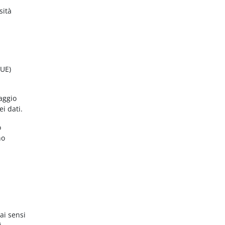
sità
(UE)
aggio
ei dati.
o
no
ai sensi