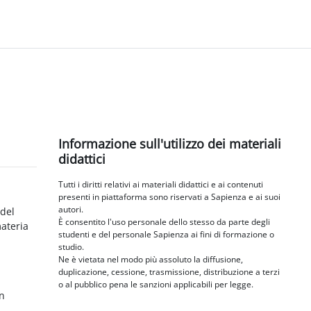
Blocchi
Salta Informazione sull'utilizzo dei materiali didattici
Informazione sull'utilizzo dei materiali
didattici
Tutti i diritti relativi ai materiali didattici e ai contenuti
presenti in piattaforma sono riservati a Sapienza e ai suoi
autori.
 del
È consentito l'uso personale dello stesso da parte degli
materia
studenti e del personale Sapienza ai fini di formazione o
studio.
Ne è vietata nel modo più assoluto la diffusione,
duplicazione, cessione, trasmissione, distribuzione a terzi
o al pubblico pena le sanzioni applicabili per legge.
in