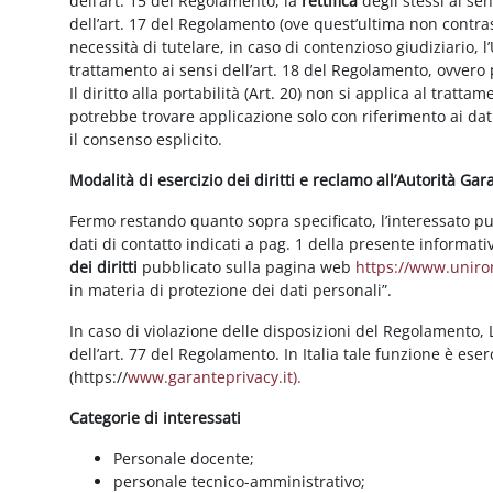
dell’art. 15 del Regolamento, la
rettifica
degli stessi ai se
dell’art. 17 del Regolamento (ove quest’ultima non contras
necessità di tutelare, in caso di contenzioso giudiziario, l’
trattamento ai sensi dell’art. 18 del Regolamento, ovvero
Il diritto alla portabilità (Art. 20) non si applica al trattam
potrebbe trovare applicazione solo con riferimento ai dati
il consenso esplicito.
Modalità di esercizio dei diritti e reclamo all’Autorità Ga
Fermo restando quanto sopra specificato, l’interessato può f
dati di contatto indicati a pag. 1 della presente informati
dei diritti
pubblicato sulla pagina web
https://www.unirom
in materia di protezione dei dati personali”.
In caso di violazione delle disposizioni del Regolamento, Le
dell’art. 77 del Regolamento. In Italia tale funzione è ese
(https://
www.garanteprivacy.it).
Categorie di interessati
Personale docente;
personale tecnico-amministrativo;