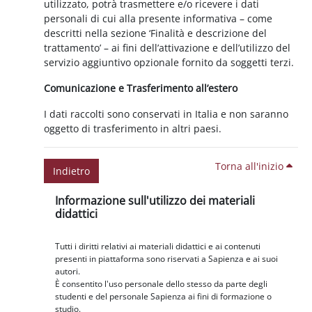
utilizzato, potrà trasmettere e/o ricevere i dati
personali di cui alla presente informativa – come
descritti nella sezione ‘Finalità e descrizione del
trattamento’ – ai fini dell’attivazione e dell’utilizzo del
servizio aggiuntivo opzionale fornito da soggetti terzi.
Comunicazione e Trasferimento all’estero
I dati raccolti sono conservati in Italia e non saranno
oggetto di trasferimento in altri paesi.
Torna all'inizio
Indietro
Blocchi
Salta Informazione sull'utilizzo dei materiali didattici
Informazione sull'utilizzo dei materiali
didattici
Tutti i diritti relativi ai materiali didattici e ai contenuti
presenti in piattaforma sono riservati a Sapienza e ai suoi
autori.
È consentito l'uso personale dello stesso da parte degli
studenti e del personale Sapienza ai fini di formazione o
studio.