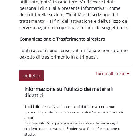
utilizzato, potrà trasmettere e/o ricevere i dati
personali di cui alla presente informativa – come
descritti nella sezione ‘Finalità e descrizione del
trattamento’ – ai fini dell’attivazione e dell’utilizzo del
servizio aggiuntivo opzionale fornito da soggetti terzi.
Comunicazione e Trasferimento all’estero
I dati raccolti sono conservati in Italia e non saranno
oggetto di trasferimento in altri paesi.
Torna all'inizio
Indietro
Blocchi
Salta Informazione sull'utilizzo dei materiali didattici
Informazione sull'utilizzo dei materiali
didattici
Tutti i diritti relativi ai materiali didattici e ai contenuti
presenti in piattaforma sono riservati a Sapienza e ai suoi
autori.
È consentito l'uso personale dello stesso da parte degli
studenti e del personale Sapienza ai fini di formazione o
studio.