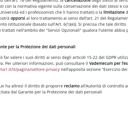
nsi dell’art. 16 del Regolamento, la
cancellazione
degli stessi ai sens
ti con la normativa vigente sulla conservazione dei dati stessi e co
Università ed i professionisti che li hanno trattati) o la
limitazione
d
 potrà
opporsi
al loro trattamento ai sensi dell’art. 21 del Regolame
ento istituzionale (basato sull'Art. 6(1)(e)). Si precisa che tale diritto
 trattati nell'ambito dei "Servizi Opzionali" qualora l'utente abbia 
rante per la Protezione dei dati personali
ar valere i suoi diritti ai sensi degli articoli 15-22 del GDPR utili
va. Per ulteriori informazioni, può consultare il
Vademecum per l’es
a1.it/it/pagina/settore-privacy
nell’apposita sezione “Esercizio dei 
i ha altresì il diritto di proporre
reclamo
all’Autorità di controllo a
rcitata dal Garante per la Protezione dei dati personali