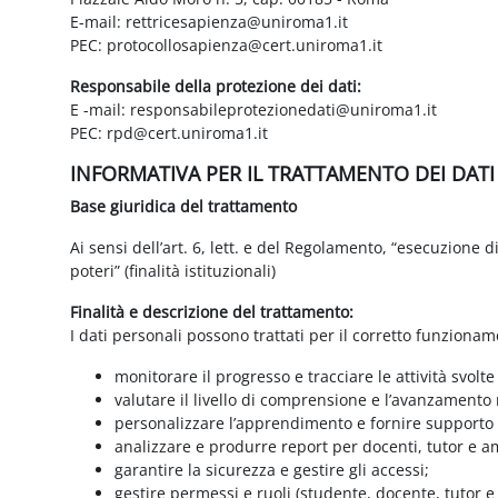
E-mail: rettricesapienza@uniroma1.it
PEC: protocollosapienza@cert.uniroma1.it
Responsabile della protezione dei dati:
E -mail: responsabileprotezionedati@uniroma1.it
PEC: rpd@cert.uniroma1.it
INFORMATIVA PER IL TRATTAMENTO DEI DAT
Base giuridica del trattamento
Ai sensi dell’art. 6, lett. e del Regolamento, “esecuzione 
poteri” (finalità istituzionali)
Finalità e descrizione del trattamento:
I dati personali possono trattati per il corretto funzionam
monitorare il progresso e tracciare le attività svolte
valutare il livello di comprensione e l’avanzamento 
personalizzare l’apprendimento e fornire supporto a
analizzare e produrre report per docenti, tutor e a
garantire la sicurezza e gestire gli accessi;
gestire permessi e ruoli (studente, docente, tutor 