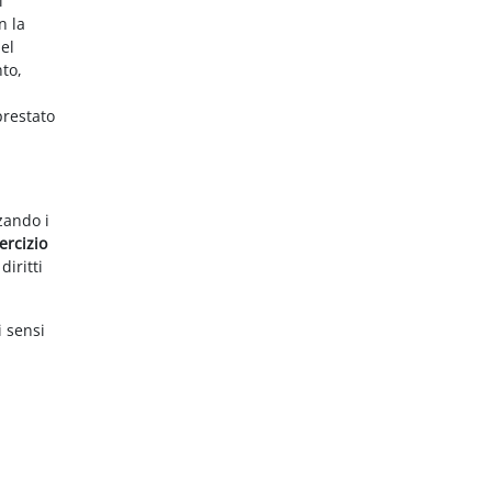
i
n la
el
nto,
prestato
zzando i
ercizio
diritti
i sensi