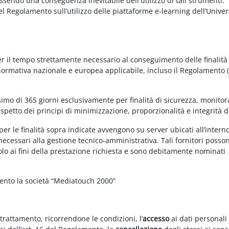
essendo una conseguenza inevitabile dell'utilizzo di tali strumenti.
 del Regolamento sull’utilizzo delle piattaforme e-learning dell’Univer
per il tempo strettamente necessario al conseguimento delle finalità
 normativa nazionale e europea applicabile, incluso il Regolamento 
imo di 365 giorni esclusivamente per finalità di sicurezza, monitor
ispetto dei principi di minimizzazione, proporzionalità e integrità d
per le finalità sopra indicate avvengono su server ubicati all’intern
i necessari alla gestione tecnico-amministrativa. Tali fornitori posso
olo ai fini della prestazione richiesta e sono debitamente nominati
mento la società “Mediatouch 2000”
 trattamento, ricorrendone le condizioni, l’
accesso
ai dati personali 