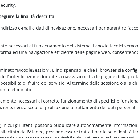
ecurity.
guire la finalità descritta
irizzo e-mail e dati di navigazione, necessari per garantire l’acce
ente necessari al funzionamento del sistema. I cookie tecnici servo
ttaforma ed una navigazione efficiente delle pagine web, consentend
nominato “MoodleSession”. È indispensabile che il browser sia confi
à dell’autenticazione durante la navigazione tra le pagine della piat
ossibilità di fruire del servizio. Al termine della sessione o alla c
mente eliminato.
ettamente necessari al corretto funzionamento di specifiche funziona
azione, senza scopi di profilazione o trattamento dei dati personali 
t) in cui gli utenti possono pubblicare autonomamente informazioni
sollecitato dall'Ateneo, possono essere trattati per le sole finalità t