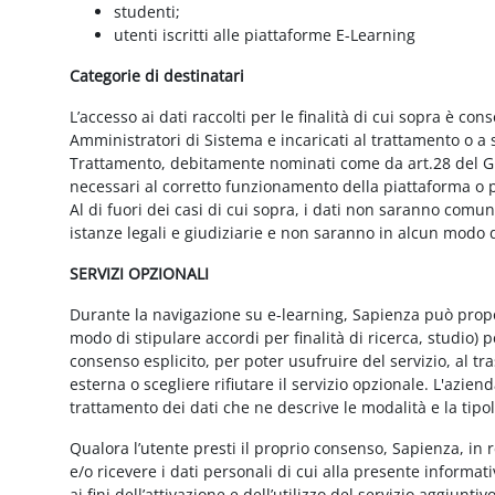
studenti;
utenti iscritti alle piattaforme E-Learning
Categorie di destinatari
L’accesso ai dati raccolti per le finalità di cui sopra è cons
Amministratori di Sistema e incaricati al trattamento o a so
Trattamento, debitamente nominati come da art.28 del GD
necessari al corretto funzionamento della piattaforma o pe
Al di fuori dei casi di cui sopra, i dati non saranno comu
istanze legali e giudiziarie e non saranno in alcun modo d
SERVIZI OPZIONALI
Durante la navigazione su e-learning, Sapienza può proporr
modo di stipulare accordi per finalità di ricerca, studio) 
consenso esplicito, per poter usufruire del servizio, al t
esterna o scegliere rifiutare il servizio opzionale. L'azie
trattamento dei dati che ne descrive le modalità e la tipo
Qualora l’utente presti il proprio consenso, Sapienza, in r
e/o ricevere i dati personali di cui alla presente informati
ai fini dell’attivazione e dell’utilizzo del servizio aggiunti