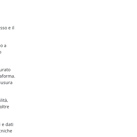
sso e il
no a
o
gurato
taforma.
hiusura
lità,
oltre
 e dati
ecniche