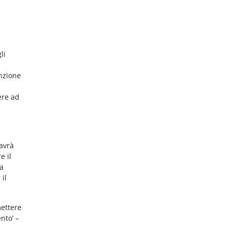
li
nzione
ere ad
 avrà
e il
da
 il
mettere
nto’ –