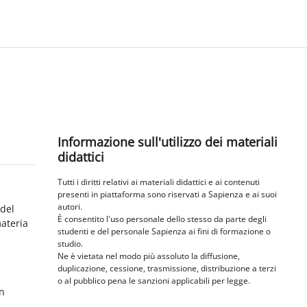
Blocchi
Salta Informazione sull'utilizzo dei materiali didattici
Informazione sull'utilizzo dei materiali
didattici
Tutti i diritti relativi ai materiali didattici e ai contenuti
presenti in piattaforma sono riservati a Sapienza e ai suoi
autori.
 del
È consentito l'uso personale dello stesso da parte degli
materia
studenti e del personale Sapienza ai fini di formazione o
studio.
Ne è vietata nel modo più assoluto la diffusione,
duplicazione, cessione, trasmissione, distribuzione a terzi
o al pubblico pena le sanzioni applicabili per legge.
in