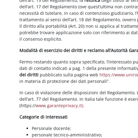
dell’art. 15 del Regolamento, la
rettifica
degli stessi ai se
dell’art. 17 del Regolamento (ove quest’ultima non contras
necessità di tutelare, in caso di contenzioso giudiziario, l’
trattamento ai sensi dell’art. 18 del Regolamento, ovvero
Il diritto alla portabilità (Art. 20) non si applica al trattam
potrebbe trovare applicazione solo con riferimento ai dati
il consenso esplicito.
Modalità di esercizio dei diritti e reclamo all’Autorità Ga
Fermo restando quanto sopra specificato, l’interessato può f
dati di contatto indicati a pag. 1 della presente informati
dei diritti
pubblicato sulla pagina web
https://www.unirom
in materia di protezione dei dati personali”.
In caso di violazione delle disposizioni del Regolamento, Le
dell’art. 77 del Regolamento. In Italia tale funzione è ese
(https://
www.garanteprivacy.it).
Categorie di interessati
Personale docente;
personale tecnico-amministrativo;