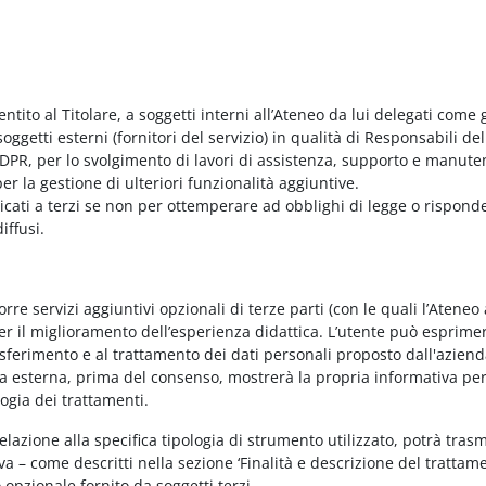
entito al Titolare, a soggetti interni all’Ateneo da lui delegati come g
ggetti esterni (fornitori del servizio) in qualità di Responsabili del
PR, per lo svolgimento di lavori di assistenza, supporto e manute
r la gestione di ulteriori funzionalità aggiuntive.
nicati a terzi se non per ottemperare ad obblighi di legge o rispond
iffusi.
e servizi aggiuntivi opzionali di terze parti (con le quali l’Ateneo
per il miglioramento dell’esperienza didattica. L’utente può esprimer
rasferimento e al trattamento dei dati personali proposto dall'azien
nda esterna, prima del consenso, mostrerà la propria informativa per
logia dei trattamenti.
elazione alla specifica tipologia di strumento utilizzato, potrà tras
va – come descritti nella sezione ‘Finalità e descrizione del trattame
vo opzionale fornito da soggetti terzi.