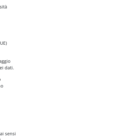
sità
(UE)
aggio
ei dati.
o
no
ai sensi