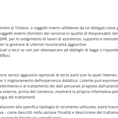
entito al Titolare, a soggetti interni all’Ateneo da lui delegati come g
ggetti esterni (fornitori del servizio) in qualità di Responsabili del
PR, per lo svolgimento di lavori di assistenza, supporto e manute
r la gestione di ulteriori funzionalità aggiuntive.
nicati a terzi se non per ottemperare ad obblighi di legge o rispond
iffusi.
e servizi aggiuntivi opzionali di terze parti (con le quali l’Ateneo
per il miglioramento dell’esperienza didattica. L’utente può esprimer
rasferimento e al trattamento dei dati personali proposto dall'azien
nda esterna, prima del consenso, mostrerà la propria informativa per
logia dei trattamenti.
elazione alla specifica tipologia di strumento utilizzato, potrà tras
va – come descritti nella sezione ‘Finalità e descrizione del trattame
vo opzionale fornito da soggetti terzi.