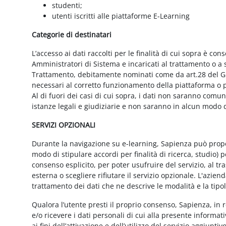
studenti;
utenti iscritti alle piattaforme E-Learning
Categorie di destinatari
L’accesso ai dati raccolti per le finalità di cui sopra è cons
Amministratori di Sistema e incaricati al trattamento o a so
Trattamento, debitamente nominati come da art.28 del GD
necessari al corretto funzionamento della piattaforma o pe
Al di fuori dei casi di cui sopra, i dati non saranno comu
istanze legali e giudiziarie e non saranno in alcun modo d
SERVIZI OPZIONALI
Durante la navigazione su e-learning, Sapienza può proporr
modo di stipulare accordi per finalità di ricerca, studio) 
consenso esplicito, per poter usufruire del servizio, al t
esterna o scegliere rifiutare il servizio opzionale. L'azie
trattamento dei dati che ne descrive le modalità e la tipo
Qualora l’utente presti il proprio consenso, Sapienza, in r
e/o ricevere i dati personali di cui alla presente informati
ai fini dell’attivazione e dell’utilizzo del servizio aggiunti