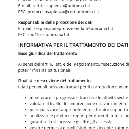
E-mail: rettricesapienza@uniroma1.it
PEC: protocollosapienza@cert.uniroma1.it
Responsabile della protezione dei dati:
E -mail: responsabileprotezionedati@uniroma1.it
PEC: rpd@cert.uniroma1.it
INFORMATIVA PER IL TRATTAMENTO DEI DAT
Base giuridica del trattamento
Ai sensi dell’art. 6, lett. e del Regolamento, “esecuzione 
poteri” (finalità istituzionali)
Finalità e descrizione del trattamento:
I dati personali possono trattati per il corretto funzionam
monitorare il progresso e tracciare le attività svolte
valutare il livello di comprensione e l’avanzamento 
personalizzare l’apprendimento e fornire supporto a
analizzare e produrre report per docenti, tutor e a
garantire la sicurezza e gestire gli accessi;
gestire permessi e ruoli (studente, docente, tutor 