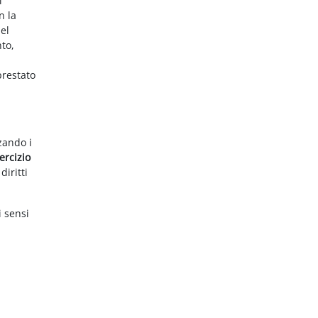
i
n la
el
nto,
prestato
zzando i
ercizio
diritti
i sensi