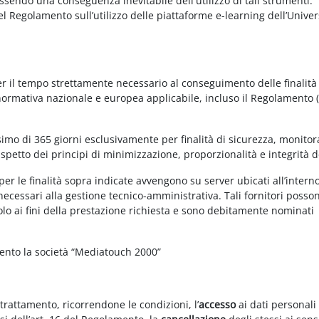
essendo una conseguenza inevitabile dell'utilizzo di tali strumenti.
 del Regolamento sull’utilizzo delle piattaforme e-learning dell’Univer
per il tempo strettamente necessario al conseguimento delle finalità
 normativa nazionale e europea applicabile, incluso il Regolamento 
imo di 365 giorni esclusivamente per finalità di sicurezza, monitor
ispetto dei principi di minimizzazione, proporzionalità e integrità d
per le finalità sopra indicate avvengono su server ubicati all’intern
i necessari alla gestione tecnico-amministrativa. Tali fornitori posso
olo ai fini della prestazione richiesta e sono debitamente nominati
mento la società “Mediatouch 2000”
 trattamento, ricorrendone le condizioni, l’
accesso
ai dati personali 