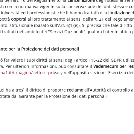
nsi dell’art. 16 del Regolamento, la
cancellazione
degli stessi ai sens
ti con la normativa vigente sulla conservazione dei dati stessi e co
Università ed i professionisti che li hanno trattati) o la
limitazione
d
 potrà
opporsi
al loro trattamento ai sensi dell’art. 21 del Regolame
ento istituzionale (basato sull'Art. 6(1)(e)). Si precisa che tale diritto
 trattati nell'ambito dei "Servizi Opzionali" qualora l'utente abbia 
rante per la Protezione dei dati personali
ar valere i suoi diritti ai sensi degli articoli 15-22 del GDPR utili
va. Per ulteriori informazioni, può consultare il
Vademecum per l’es
a1.it/it/pagina/settore-privacy
nell’apposita sezione “Esercizio dei 
i ha altresì il diritto di proporre
reclamo
all’Autorità di controllo a
rcitata dal Garante per la Protezione dei dati personali