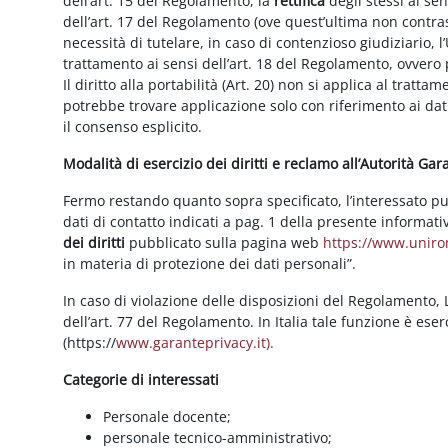
dell’art. 15 del Regolamento, la
rettifica
degli stessi ai se
dell’art. 17 del Regolamento (ove quest’ultima non contras
necessità di tutelare, in caso di contenzioso giudiziario, l’
trattamento ai sensi dell’art. 18 del Regolamento, ovvero
Il diritto alla portabilità (Art. 20) non si applica al trattam
potrebbe trovare applicazione solo con riferimento ai dati
il consenso esplicito.
Modalità di esercizio dei diritti e reclamo all’Autorità Ga
Fermo restando quanto sopra specificato, l’interessato può f
dati di contatto indicati a pag. 1 della presente informati
dei diritti
pubblicato sulla pagina web
https://www.unirom
in materia di protezione dei dati personali”.
In caso di violazione delle disposizioni del Regolamento, Le
dell’art. 77 del Regolamento. In Italia tale funzione è ese
(https://
www.garanteprivacy.it).
Categorie di interessati
Personale docente;
personale tecnico-amministrativo;