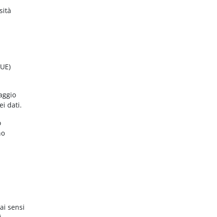
sità
(UE)
aggio
ei dati.
o
no
ai sensi