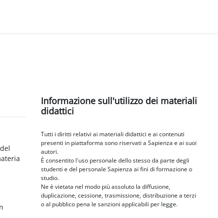
Blocchi
Salta Informazione sull'utilizzo dei materiali didattici
Informazione sull'utilizzo dei materiali
didattici
Tutti i diritti relativi ai materiali didattici e ai contenuti
presenti in piattaforma sono riservati a Sapienza e ai suoi
 del
autori.
materia
È consentito l'uso personale dello stesso da parte degli
studenti e del personale Sapienza ai fini di formazione o
studio.
Ne è vietata nel modo più assoluto la diffusione,
duplicazione, cessione, trasmissione, distribuzione a terzi
o al pubblico pena le sanzioni applicabili per legge.
in