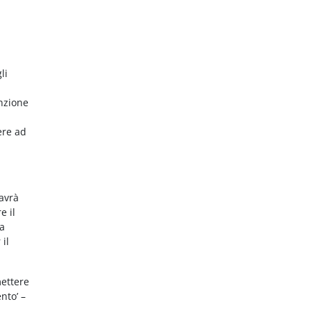
li
nzione
ere ad
 avrà
e il
da
 il
mettere
nto’ –