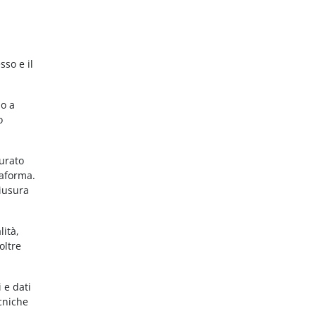
sso e il
no a
o
gurato
taforma.
hiusura
lità,
oltre
 e dati
ecniche