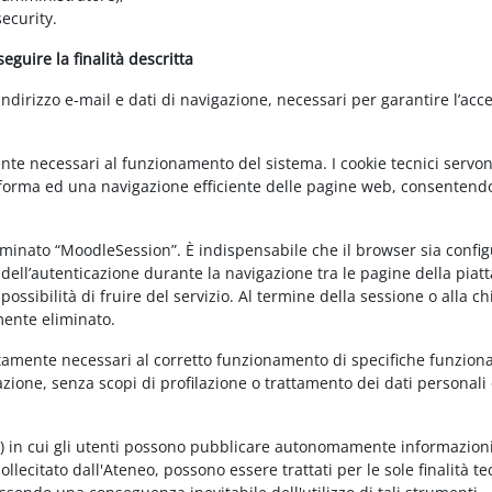
ecurity.
guire la finalità descritta
irizzo e-mail e dati di navigazione, necessari per garantire l’acce
ente necessari al funzionamento del sistema. I cookie tecnici servo
ttaforma ed una navigazione efficiente delle pagine web, consentend
nominato “MoodleSession”. È indispensabile che il browser sia confi
à dell’autenticazione durante la navigazione tra le pagine della piat
ossibilità di fruire del servizio. Al termine della sessione o alla c
mente eliminato.
ettamente necessari al corretto funzionamento di specifiche funziona
azione, senza scopi di profilazione o trattamento dei dati personali 
t) in cui gli utenti possono pubblicare autonomamente informazioni
sollecitato dall'Ateneo, possono essere trattati per le sole finalità t