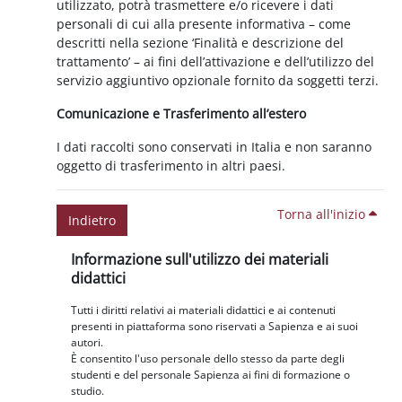
utilizzato, potrà trasmettere e/o ricevere i dati
personali di cui alla presente informativa – come
descritti nella sezione ‘Finalità e descrizione del
trattamento’ – ai fini dell’attivazione e dell’utilizzo del
servizio aggiuntivo opzionale fornito da soggetti terzi.
Comunicazione e Trasferimento all’estero
I dati raccolti sono conservati in Italia e non saranno
oggetto di trasferimento in altri paesi.
Torna all'inizio
Indietro
Blocchi
Salta Informazione sull'utilizzo dei materiali didattici
Informazione sull'utilizzo dei materiali
didattici
Tutti i diritti relativi ai materiali didattici e ai contenuti
presenti in piattaforma sono riservati a Sapienza e ai suoi
autori.
È consentito l'uso personale dello stesso da parte degli
studenti e del personale Sapienza ai fini di formazione o
studio.