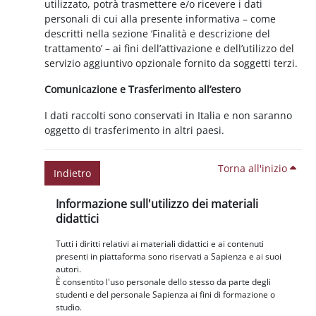
utilizzato, potrà trasmettere e/o ricevere i dati
personali di cui alla presente informativa – come
descritti nella sezione ‘Finalità e descrizione del
trattamento’ – ai fini dell’attivazione e dell’utilizzo del
servizio aggiuntivo opzionale fornito da soggetti terzi.
Comunicazione e Trasferimento all’estero
I dati raccolti sono conservati in Italia e non saranno
oggetto di trasferimento in altri paesi.
Torna all'inizio
Indietro
Blocchi
Salta Informazione sull'utilizzo dei materiali didattici
Informazione sull'utilizzo dei materiali
didattici
Tutti i diritti relativi ai materiali didattici e ai contenuti
presenti in piattaforma sono riservati a Sapienza e ai suoi
autori.
È consentito l'uso personale dello stesso da parte degli
studenti e del personale Sapienza ai fini di formazione o
studio.