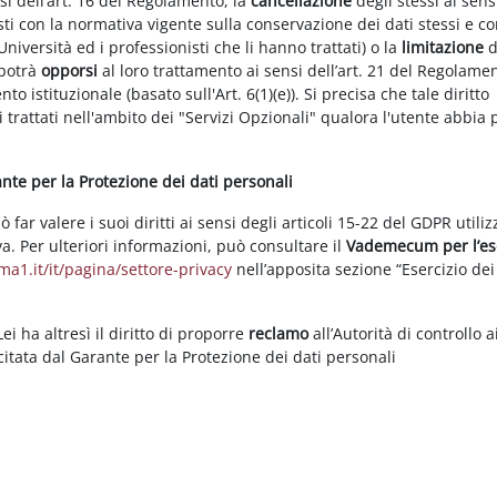
nsi dell’art. 16 del Regolamento, la
cancellazione
degli stessi ai sens
ti con la normativa vigente sulla conservazione dei dati stessi e co
Università ed i professionisti che li hanno trattati) o la
limitazione
d
 potrà
opporsi
al loro trattamento ai sensi dell’art. 21 del Regolame
ento istituzionale (basato sull'Art. 6(1)(e)). Si precisa che tale diritto
 trattati nell'ambito dei "Servizi Opzionali" qualora l'utente abbia 
rante per la Protezione dei dati personali
ar valere i suoi diritti ai sensi degli articoli 15-22 del GDPR utili
va. Per ulteriori informazioni, può consultare il
Vademecum per l’es
a1.it/it/pagina/settore-privacy
nell’apposita sezione “Esercizio dei 
i ha altresì il diritto di proporre
reclamo
all’Autorità di controllo a
rcitata dal Garante per la Protezione dei dati personali