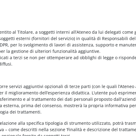
entito al Titolare, a soggetti interni all’Ateneo da lui delegati come g
ggetti esterni (fornitori del servizio) in qualità di Responsabili del
PR, per lo svolgimento di lavori di assistenza, supporto e manute
r la gestione di ulteriori funzionalità aggiuntive.
nicati a terzi se non per ottemperare ad obblighi di legge o rispond
iffusi.
e servizi aggiuntivi opzionali di terze parti (con le quali l’Ateneo
per il miglioramento dell’esperienza didattica. L’utente può esprimer
rasferimento e al trattamento dei dati personali proposto dall'azien
nda esterna, prima del consenso, mostrerà la propria informativa per
logia dei trattamenti.
elazione alla specifica tipologia di strumento utilizzato, potrà tras
va – come descritti nella sezione ‘Finalità e descrizione del trattame
vo opzionale fornito da soggetti terzi.