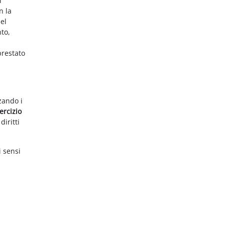
i
n la
el
nto,
prestato
zzando i
ercizio
diritti
i sensi