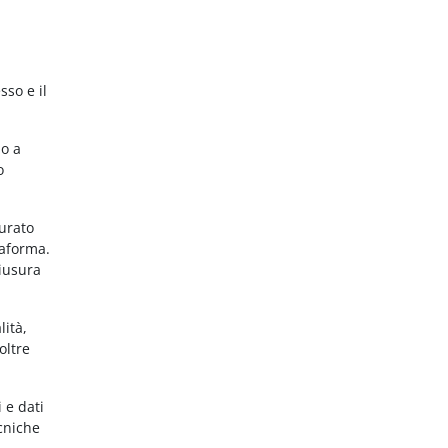
sso e il
no a
o
gurato
taforma.
hiusura
lità,
oltre
 e dati
ecniche