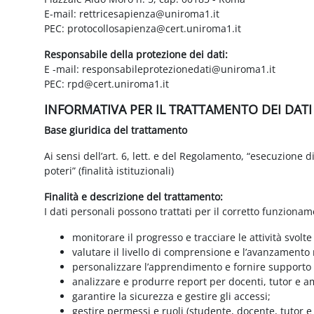
E-mail: rettricesapienza@uniroma1.it
PEC: protocollosapienza@cert.uniroma1.it
Responsabile della protezione dei dati:
E -mail: responsabileprotezionedati@uniroma1.it
PEC: rpd@cert.uniroma1.it
INFORMATIVA PER IL TRATTAMENTO DEI DAT
Base giuridica del trattamento
Ai sensi dell’art. 6, lett. e del Regolamento, “esecuzione 
poteri” (finalità istituzionali)
Finalità e descrizione del trattamento:
I dati personali possono trattati per il corretto funzionam
monitorare il progresso e tracciare le attività svolte
valutare il livello di comprensione e l’avanzamento 
personalizzare l’apprendimento e fornire supporto a
analizzare e produrre report per docenti, tutor e a
garantire la sicurezza e gestire gli accessi;
gestire permessi e ruoli (studente, docente, tutor 