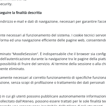
ecurity.
guire la finalità descritta
irizzo e-mail e dati di navigazione, necessari per garantire l’acce
ente necessari al funzionamento del sistema. I cookie tecnici servo
ttaforma ed una navigazione efficiente delle pagine web, consentend
nominato “MoodleSession”. È indispensabile che il browser sia confi
à dell’autenticazione durante la navigazione tra le pagine della piat
ossibilità di fruire del servizio. Al termine della sessione o alla c
mente eliminato.
ettamente necessari al corretto funzionamento di specifiche funziona
azione, senza scopi di profilazione o trattamento dei dati personali 
t) in cui gli utenti possono pubblicare autonomamente informazioni
sollecitato dall'Ateneo, possono essere trattati per le sole finalità t