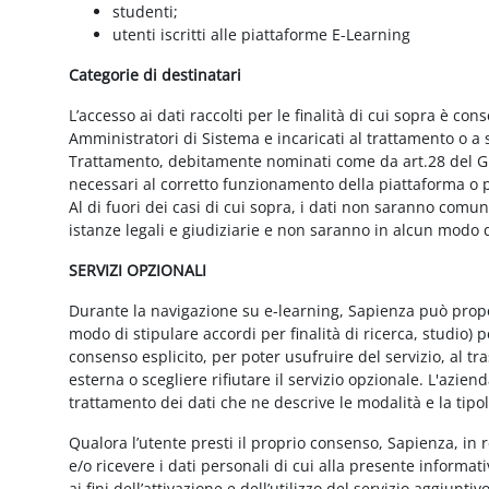
studenti;
utenti iscritti alle piattaforme E-Learning
Categorie di destinatari
L’accesso ai dati raccolti per le finalità di cui sopra è cons
Amministratori di Sistema e incaricati al trattamento o a so
Trattamento, debitamente nominati come da art.28 del GD
necessari al corretto funzionamento della piattaforma o pe
Al di fuori dei casi di cui sopra, i dati non saranno comu
istanze legali e giudiziarie e non saranno in alcun modo d
SERVIZI OPZIONALI
Durante la navigazione su e-learning, Sapienza può proporr
modo di stipulare accordi per finalità di ricerca, studio) 
consenso esplicito, per poter usufruire del servizio, al t
esterna o scegliere rifiutare il servizio opzionale. L'azie
trattamento dei dati che ne descrive le modalità e la tipo
Qualora l’utente presti il proprio consenso, Sapienza, in r
e/o ricevere i dati personali di cui alla presente informati
ai fini dell’attivazione e dell’utilizzo del servizio aggiunti