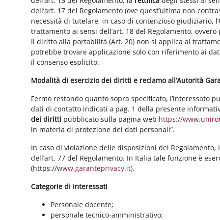
dell’art. 15 del Regolamento, la
rettifica
degli stessi ai se
dell’art. 17 del Regolamento (ove quest’ultima non contras
necessità di tutelare, in caso di contenzioso giudiziario, l’
trattamento ai sensi dell’art. 18 del Regolamento, ovvero
Il diritto alla portabilità (Art. 20) non si applica al trattam
potrebbe trovare applicazione solo con riferimento ai dati
il consenso esplicito.
Modalità di esercizio dei diritti e reclamo all’Autorità Ga
Fermo restando quanto sopra specificato, l’interessato può f
dati di contatto indicati a pag. 1 della presente informati
dei diritti
pubblicato sulla pagina web
https://www.unirom
in materia di protezione dei dati personali”.
In caso di violazione delle disposizioni del Regolamento, Le
dell’art. 77 del Regolamento. In Italia tale funzione è ese
(https://
www.garanteprivacy.it).
Categorie di interessati
Personale docente;
personale tecnico-amministrativo;