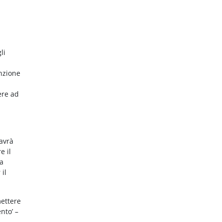
li
nzione
ere ad
 avrà
e il
da
 il
mettere
nto’ –