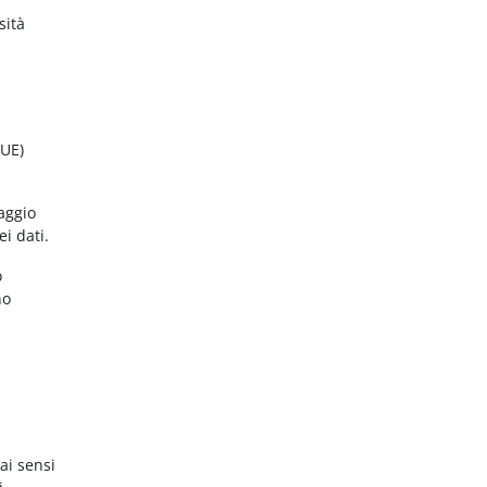
sità
(UE)
aggio
ei dati.
o
no
ai sensi