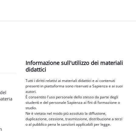
Blocchi
Salta Informazione sull'utilizzo dei materiali didattici
Informazione sull'utilizzo dei materiali
didattici
Tutti i diritti relativi ai materiali didattici e ai contenuti
presenti in piattaforma sono riservati a Sapienza e ai suoi
autori.
 del
È consentito l'uso personale dello stesso da parte degli
materia
studenti e del personale Sapienza ai fini di formazione o
studio.
Ne è vietata nel modo più assoluto la diffusione,
duplicazione, cessione, trasmissione, distribuzione a terzi
o al pubblico pena le sanzioni applicabili per legge.
in