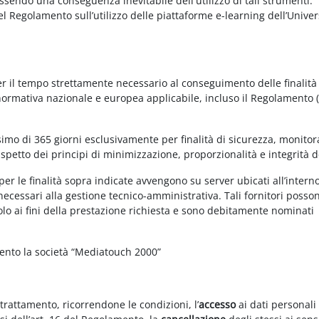
essendo una conseguenza inevitabile dell'utilizzo di tali strumenti.
 del Regolamento sull’utilizzo delle piattaforme e-learning dell’Univer
per il tempo strettamente necessario al conseguimento delle finalità
 normativa nazionale e europea applicabile, incluso il Regolamento 
imo di 365 giorni esclusivamente per finalità di sicurezza, monitor
ispetto dei principi di minimizzazione, proporzionalità e integrità d
per le finalità sopra indicate avvengono su server ubicati all’intern
i necessari alla gestione tecnico-amministrativa. Tali fornitori posso
olo ai fini della prestazione richiesta e sono debitamente nominati
mento la società “Mediatouch 2000”
 trattamento, ricorrendone le condizioni, l’
accesso
ai dati personali 