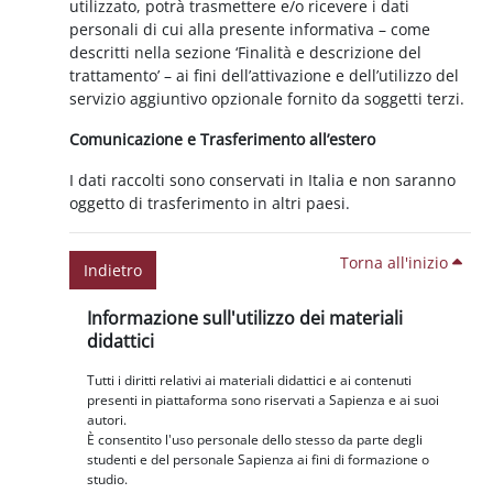
utilizzato, potrà trasmettere e/o ricevere i dati
personali di cui alla presente informativa – come
descritti nella sezione ‘Finalità e descrizione del
trattamento’ – ai fini dell’attivazione e dell’utilizzo del
servizio aggiuntivo opzionale fornito da soggetti terzi.
Comunicazione e Trasferimento all’estero
I dati raccolti sono conservati in Italia e non saranno
oggetto di trasferimento in altri paesi.
Torna all'inizio
Indietro
Blocchi
Salta Informazione sull'utilizzo dei materiali didattici
Informazione sull'utilizzo dei materiali
didattici
Tutti i diritti relativi ai materiali didattici e ai contenuti
presenti in piattaforma sono riservati a Sapienza e ai suoi
autori.
È consentito l'uso personale dello stesso da parte degli
studenti e del personale Sapienza ai fini di formazione o
studio.