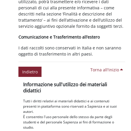
utilizzato, potrà trasmettere e/o ricevere i dati
personali di cui alla presente informativa – come
descritti nella sezione ‘Finalità e descrizione del
trattamento’ – ai fini dell’attivazione e dell’utilizzo del
servizio aggiuntivo opzionale fornito da soggetti terzi.
Comunicazione e Trasferimento all’estero
I dati raccolti sono conservati in Italia e non saranno
oggetto di trasferimento in altri paesi.
Torna all'inizio
Indietro
Blocchi
Salta Informazione sull'utilizzo dei materiali didattici
Informazione sull'utilizzo dei materiali
didattici
Tutti i diritti relativi ai materiali didattici e ai contenuti
presenti in piattaforma sono riservati a Sapienza e ai suoi
autori.
È consentito l'uso personale dello stesso da parte degli
studenti e del personale Sapienza ai fini di formazione o
studio.