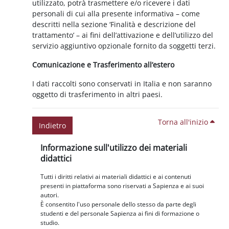
utilizzato, potrà trasmettere e/o ricevere i dati
personali di cui alla presente informativa – come
descritti nella sezione ‘Finalità e descrizione del
trattamento’ – ai fini dell’attivazione e dell’utilizzo del
servizio aggiuntivo opzionale fornito da soggetti terzi.
Comunicazione e Trasferimento all’estero
I dati raccolti sono conservati in Italia e non saranno
oggetto di trasferimento in altri paesi.
Torna all'inizio
Indietro
Blocchi
Salta Informazione sull'utilizzo dei materiali didattici
Informazione sull'utilizzo dei materiali
didattici
Tutti i diritti relativi ai materiali didattici e ai contenuti
presenti in piattaforma sono riservati a Sapienza e ai suoi
autori.
È consentito l'uso personale dello stesso da parte degli
studenti e del personale Sapienza ai fini di formazione o
studio.