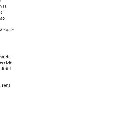
i
n la
el
nto,
prestato
zzando i
ercizio
diritti
i sensi