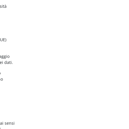
sità
(UE)
aggio
ei dati.
o
no
ai sensi