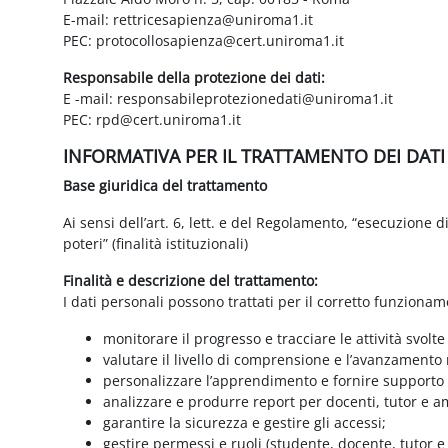
E-mail: rettricesapienza@uniroma1.it
PEC: protocollosapienza@cert.uniroma1.it
Responsabile della protezione dei dati:
E -mail: responsabileprotezionedati@uniroma1.it
PEC: rpd@cert.uniroma1.it
INFORMATIVA PER IL TRATTAMENTO DEI DAT
Base giuridica del trattamento
Ai sensi dell’art. 6, lett. e del Regolamento, “esecuzione 
poteri” (finalità istituzionali)
Finalità e descrizione del trattamento:
I dati personali possono trattati per il corretto funzionam
monitorare il progresso e tracciare le attività svolte
valutare il livello di comprensione e l’avanzamento 
personalizzare l’apprendimento e fornire supporto a
analizzare e produrre report per docenti, tutor e a
garantire la sicurezza e gestire gli accessi;
gestire permessi e ruoli (studente, docente, tutor 