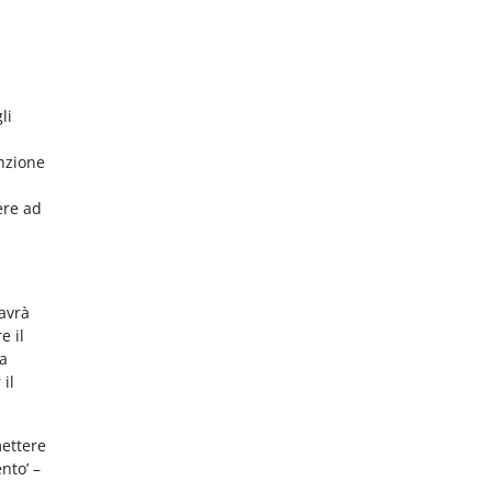
li
nzione
ere ad
 avrà
e il
da
 il
mettere
nto’ –