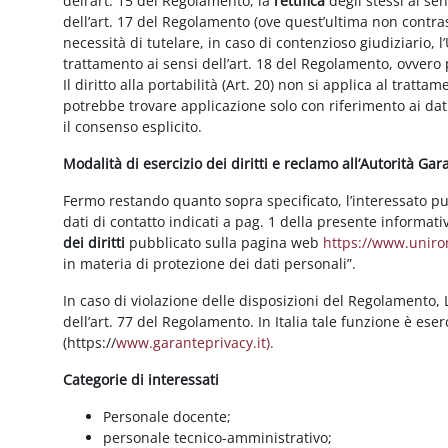
dell’art. 15 del Regolamento, la
rettifica
degli stessi ai se
dell’art. 17 del Regolamento (ove quest’ultima non contras
necessità di tutelare, in caso di contenzioso giudiziario, l’
trattamento ai sensi dell’art. 18 del Regolamento, ovvero
Il diritto alla portabilità (Art. 20) non si applica al trattam
potrebbe trovare applicazione solo con riferimento ai dati
il consenso esplicito.
Modalità di esercizio dei diritti e reclamo all’Autorità Ga
Fermo restando quanto sopra specificato, l’interessato può f
dati di contatto indicati a pag. 1 della presente informati
dei diritti
pubblicato sulla pagina web
https://www.unirom
in materia di protezione dei dati personali”.
In caso di violazione delle disposizioni del Regolamento, Le
dell’art. 77 del Regolamento. In Italia tale funzione è ese
(https://
www.garanteprivacy.it).
Categorie di interessati
Personale docente;
personale tecnico-amministrativo;