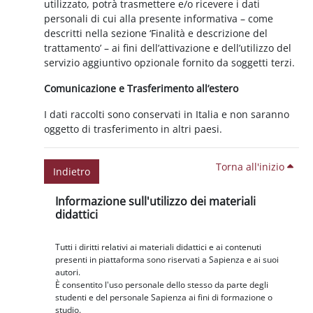
utilizzato, potrà trasmettere e/o ricevere i dati
personali di cui alla presente informativa – come
descritti nella sezione ‘Finalità e descrizione del
trattamento’ – ai fini dell’attivazione e dell’utilizzo del
servizio aggiuntivo opzionale fornito da soggetti terzi.
Comunicazione e Trasferimento all’estero
I dati raccolti sono conservati in Italia e non saranno
oggetto di trasferimento in altri paesi.
Torna all'inizio
Indietro
Blocchi
Salta Informazione sull'utilizzo dei materiali didattici
Informazione sull'utilizzo dei materiali
didattici
Tutti i diritti relativi ai materiali didattici e ai contenuti
presenti in piattaforma sono riservati a Sapienza e ai suoi
autori.
È consentito l'uso personale dello stesso da parte degli
studenti e del personale Sapienza ai fini di formazione o
studio.