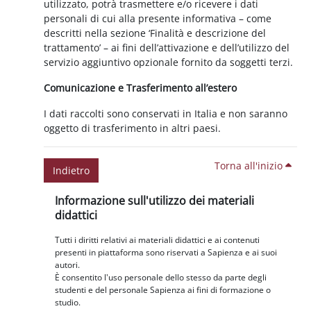
utilizzato, potrà trasmettere e/o ricevere i dati
personali di cui alla presente informativa – come
descritti nella sezione ‘Finalità e descrizione del
trattamento’ – ai fini dell’attivazione e dell’utilizzo del
servizio aggiuntivo opzionale fornito da soggetti terzi.
Comunicazione e Trasferimento all’estero
I dati raccolti sono conservati in Italia e non saranno
oggetto di trasferimento in altri paesi.
Torna all'inizio
Indietro
Blocchi
Salta Informazione sull'utilizzo dei materiali didattici
Informazione sull'utilizzo dei materiali
didattici
Tutti i diritti relativi ai materiali didattici e ai contenuti
presenti in piattaforma sono riservati a Sapienza e ai suoi
autori.
È consentito l'uso personale dello stesso da parte degli
studenti e del personale Sapienza ai fini di formazione o
studio.