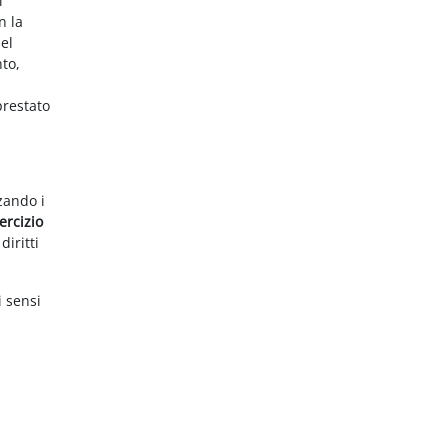
i
n la
el
nto,
prestato
zzando i
ercizio
diritti
i sensi