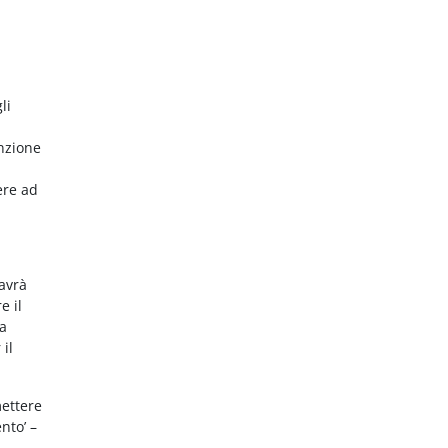
li
nzione
ere ad
 avrà
e il
da
 il
mettere
nto’ –