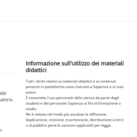
Blocchi
Salta Informazione sull'utilizzo dei materiali didattici
Informazione sull'utilizzo dei materiali
didattici
Tutti i diritti relativi ai materiali didattici e ai contenuti
presenti in piattaforma sono riservati a Sapienza e ai suoi
autori.
 del
È consentito l'uso personale dello stesso da parte degli
materia
studenti e del personale Sapienza ai fini di formazione o
studio.
Ne è vietata nel modo più assoluto la diffusione,
duplicazione, cessione, trasmissione, distribuzione a terzi
o al pubblico pena le sanzioni applicabili per legge.
in