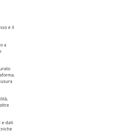
sso e il
no a
o
gurato
taforma.
hiusura
lità,
oltre
 e dati
ecniche