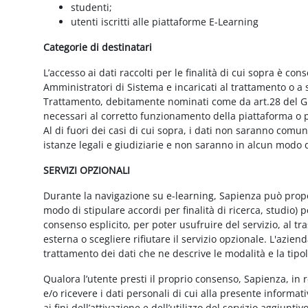
studenti;
utenti iscritti alle piattaforme E-Learning
Categorie di destinatari
L’accesso ai dati raccolti per le finalità di cui sopra è cons
Amministratori di Sistema e incaricati al trattamento o a so
Trattamento, debitamente nominati come da art.28 del GD
necessari al corretto funzionamento della piattaforma o pe
Al di fuori dei casi di cui sopra, i dati non saranno comu
istanze legali e giudiziarie e non saranno in alcun modo d
SERVIZI OPZIONALI
Durante la navigazione su e-learning, Sapienza può proporr
modo di stipulare accordi per finalità di ricerca, studio) 
consenso esplicito, per poter usufruire del servizio, al t
esterna o scegliere rifiutare il servizio opzionale. L'azie
trattamento dei dati che ne descrive le modalità e la tipo
Qualora l’utente presti il proprio consenso, Sapienza, in r
e/o ricevere i dati personali di cui alla presente informati
ai fini dell’attivazione e dell’utilizzo del servizio aggiunti