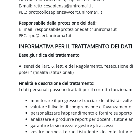
E-mail: rettricesapienza@uniroma1.it
PEC: protocollosapienza@cert.uniroma1.it
Responsabile della protezione dei dati:
E -mail: responsabileprotezionedati@uniroma1.it
PEC: rpd@cert.uniroma1.it
INFORMATIVA PER IL TRATTAMENTO DEI DAT
Base giuridica del trattamento
Ai sensi dell’art. 6, lett. e del Regolamento, “esecuzione 
poteri” (finalità istituzionali)
Finalità e descrizione del trattamento:
I dati personali possono trattati per il corretto funzionam
monitorare il progresso e tracciare le attività svolte
valutare il livello di comprensione e l’avanzamento 
personalizzare l’apprendimento e fornire supporto a
analizzare e produrre report per docenti, tutor e a
garantire la sicurezza e gestire gli accessi;
gestire permessi e ruoli (studente, docente, tutor 