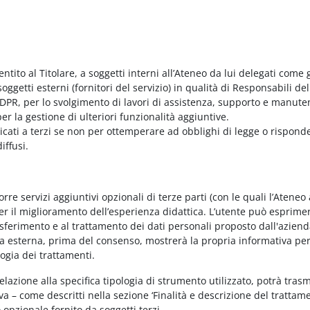
entito al Titolare, a soggetti interni all’Ateneo da lui delegati come g
ggetti esterni (fornitori del servizio) in qualità di Responsabili del
PR, per lo svolgimento di lavori di assistenza, supporto e manute
r la gestione di ulteriori funzionalità aggiuntive.
nicati a terzi se non per ottemperare ad obblighi di legge o rispond
iffusi.
e servizi aggiuntivi opzionali di terze parti (con le quali l’Ateneo
per il miglioramento dell’esperienza didattica. L’utente può esprimer
rasferimento e al trattamento dei dati personali proposto dall'azien
nda esterna, prima del consenso, mostrerà la propria informativa per
logia dei trattamenti.
elazione alla specifica tipologia di strumento utilizzato, potrà tras
va – come descritti nella sezione ‘Finalità e descrizione del trattame
vo opzionale fornito da soggetti terzi.