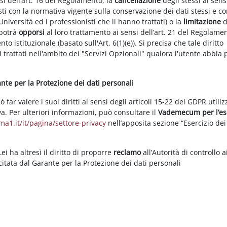
nsi dell’art. 16 del Regolamento, la
cancellazione
degli stessi ai sens
ti con la normativa vigente sulla conservazione dei dati stessi e co
Università ed i professionisti che li hanno trattati) o la
limitazione
d
 potrà
opporsi
al loro trattamento ai sensi dell’art. 21 del Regolame
ento istituzionale (basato sull'Art. 6(1)(e)). Si precisa che tale diritto
 trattati nell'ambito dei "Servizi Opzionali" qualora l'utente abbia 
rante per la Protezione dei dati personali
ar valere i suoi diritti ai sensi degli articoli 15-22 del GDPR utili
va. Per ulteriori informazioni, può consultare il
Vademecum per l’es
a1.it/it/pagina/settore-privacy
nell’apposita sezione “Esercizio dei 
i ha altresì il diritto di proporre
reclamo
all’Autorità di controllo a
rcitata dal Garante per la Protezione dei dati personali