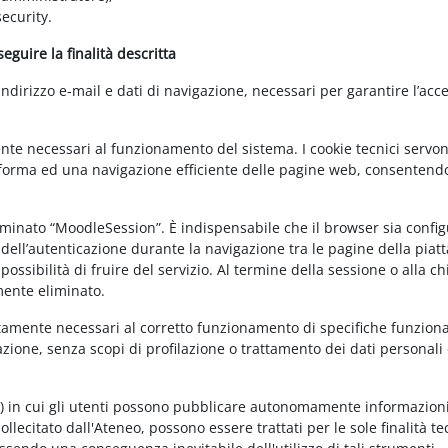
ecurity.
guire la finalità descritta
irizzo e-mail e dati di navigazione, necessari per garantire l’acce
ente necessari al funzionamento del sistema. I cookie tecnici servo
ttaforma ed una navigazione efficiente delle pagine web, consentend
nominato “MoodleSession”. È indispensabile che il browser sia confi
à dell’autenticazione durante la navigazione tra le pagine della piat
ossibilità di fruire del servizio. Al termine della sessione o alla c
mente eliminato.
ettamente necessari al corretto funzionamento di specifiche funziona
azione, senza scopi di profilazione o trattamento dei dati personali 
t) in cui gli utenti possono pubblicare autonomamente informazioni
sollecitato dall'Ateneo, possono essere trattati per le sole finalità t