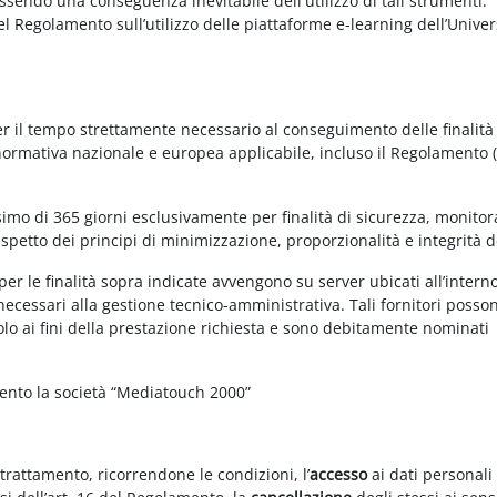
essendo una conseguenza inevitabile dell'utilizzo di tali strumenti.
 del Regolamento sull’utilizzo delle piattaforme e-learning dell’Univer
per il tempo strettamente necessario al conseguimento delle finalità
 normativa nazionale e europea applicabile, incluso il Regolamento 
imo di 365 giorni esclusivamente per finalità di sicurezza, monitor
ispetto dei principi di minimizzazione, proporzionalità e integrità d
per le finalità sopra indicate avvengono su server ubicati all’intern
i necessari alla gestione tecnico-amministrativa. Tali fornitori posso
olo ai fini della prestazione richiesta e sono debitamente nominati
mento la società “Mediatouch 2000”
 trattamento, ricorrendone le condizioni, l’
accesso
ai dati personali 