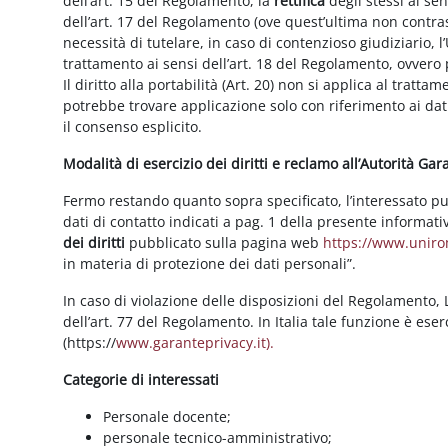
dell’art. 15 del Regolamento, la
rettifica
degli stessi ai se
dell’art. 17 del Regolamento (ove quest’ultima non contras
necessità di tutelare, in caso di contenzioso giudiziario, l’
trattamento ai sensi dell’art. 18 del Regolamento, ovvero
Il diritto alla portabilità (Art. 20) non si applica al trattam
potrebbe trovare applicazione solo con riferimento ai dati
il consenso esplicito.
Modalità di esercizio dei diritti e reclamo all’Autorità Ga
Fermo restando quanto sopra specificato, l’interessato può f
dati di contatto indicati a pag. 1 della presente informati
dei diritti
pubblicato sulla pagina web
https://www.unirom
in materia di protezione dei dati personali”.
In caso di violazione delle disposizioni del Regolamento, Le
dell’art. 77 del Regolamento. In Italia tale funzione è ese
(https://
www.garanteprivacy.it).
Categorie di interessati
Personale docente;
personale tecnico-amministrativo;