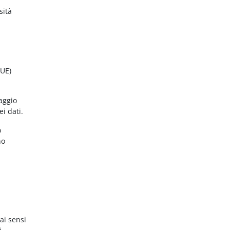
sità
(UE)
aggio
ei dati.
o
no
ai sensi