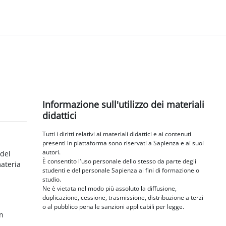
Blocchi
Salta Informazione sull'utilizzo dei materiali didattici
Informazione sull'utilizzo dei materiali
didattici
Tutti i diritti relativi ai materiali didattici e ai contenuti
presenti in piattaforma sono riservati a Sapienza e ai suoi
autori.
 del
È consentito l'uso personale dello stesso da parte degli
materia
studenti e del personale Sapienza ai fini di formazione o
studio.
Ne è vietata nel modo più assoluto la diffusione,
duplicazione, cessione, trasmissione, distribuzione a terzi
o al pubblico pena le sanzioni applicabili per legge.
in