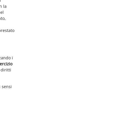
i
n la
el
nto,
prestato
zzando i
ercizio
diritti
i sensi