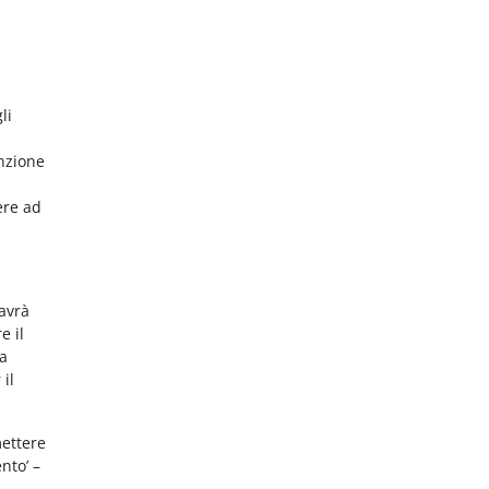
li
nzione
ere ad
 avrà
e il
da
 il
mettere
nto’ –