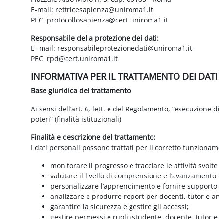
E-mail: rettricesapienza@uniroma1.it
PEC: protocollosapienza@cert.uniroma1.it
Responsabile della protezione dei dati:
E -mail: responsabileprotezionedati@uniroma1.it
PEC: rpd@cert.uniroma1.it
INFORMATIVA PER IL TRATTAMENTO DEI DAT
Base giuridica del trattamento
Ai sensi dell’art. 6, lett. e del Regolamento, “esecuzione 
poteri” (finalità istituzionali)
Finalità e descrizione del trattamento:
I dati personali possono trattati per il corretto funzionam
monitorare il progresso e tracciare le attività svolte
valutare il livello di comprensione e l’avanzamento 
personalizzare l’apprendimento e fornire supporto a
analizzare e produrre report per docenti, tutor e a
garantire la sicurezza e gestire gli accessi;
gestire permessi e ruoli (studente, docente, tutor 