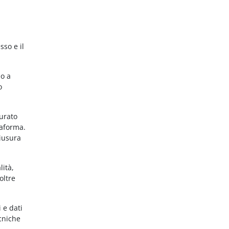
sso e il
no a
o
gurato
taforma.
hiusura
lità,
oltre
 e dati
ecniche