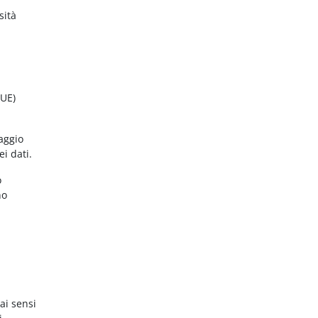
sità
(UE)
aggio
ei dati.
o
no
ai sensi