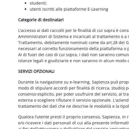
studenti;
utenti iscritti alle piattaforme E-Learning
Categorie di destinatari
L’accesso ai dati raccolti per le finalità di cui sopra è cons
Amministratori di Sistema e incaricati al trattamento o a so
Trattamento, debitamente nominati come da art.28 del GD
necessari al corretto funzionamento della piattaforma o pe
Al di fuori dei casi di cui sopra, i dati non saranno comu
istanze legali e giudiziarie e non saranno in alcun modo d
SERVIZI OPZIONALI
Durante la navigazione su e-learning, Sapienza può proporr
modo di stipulare accordi per finalità di ricerca, studio) 
consenso esplicito, per poter usufruire del servizio, al t
esterna o scegliere rifiutare il servizio opzionale. L'azie
trattamento dei dati che ne descrive le modalità e la tipo
Qualora l’utente presti il proprio consenso, Sapienza, in r
e/o ricevere i dati personali di cui alla presente informati
ai fini dell’attivazione e dell’utilizzo del servizio aggiunti