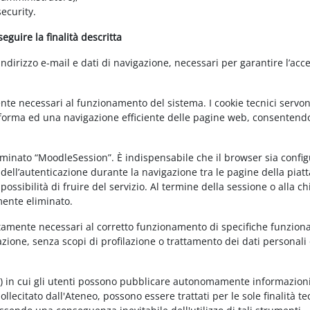
ecurity.
guire la finalità descritta
irizzo e-mail e dati di navigazione, necessari per garantire l’acce
ente necessari al funzionamento del sistema. I cookie tecnici servo
ttaforma ed una navigazione efficiente delle pagine web, consentend
nominato “MoodleSession”. È indispensabile che il browser sia confi
à dell’autenticazione durante la navigazione tra le pagine della piat
ossibilità di fruire del servizio. Al termine della sessione o alla c
mente eliminato.
ettamente necessari al corretto funzionamento di specifiche funziona
azione, senza scopi di profilazione o trattamento dei dati personali 
t) in cui gli utenti possono pubblicare autonomamente informazioni
sollecitato dall'Ateneo, possono essere trattati per le sole finalità t