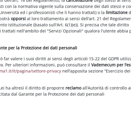
nsi dell’art. 16 del Regolamento, la
cancellazione
degli stessi ai sens
ti con la normativa vigente sulla conservazione dei dati stessi e co
Università ed i professionisti che li hanno trattati) o la
limitazione
d
 potrà
opporsi
al loro trattamento ai sensi dell’art. 21 del Regolame
ento istituzionale (basato sull'Art. 6(1)(e)). Si precisa che tale diritto
 trattati nell'ambito dei "Servizi Opzionali" qualora l'utente abbia 
rante per la Protezione dei dati personali
ar valere i suoi diritti ai sensi degli articoli 15-22 del GDPR utili
va. Per ulteriori informazioni, può consultare il
Vademecum per l’es
a1.it/it/pagina/settore-privacy
nell’apposita sezione “Esercizio dei 
i ha altresì il diritto di proporre
reclamo
all’Autorità di controllo a
rcitata dal Garante per la Protezione dei dati personali