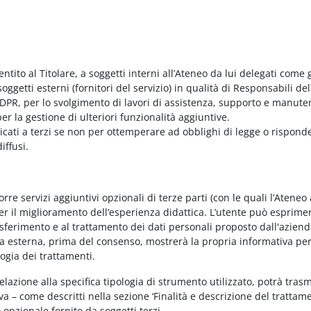
entito al Titolare, a soggetti interni all’Ateneo da lui delegati come g
ggetti esterni (fornitori del servizio) in qualità di Responsabili del
PR, per lo svolgimento di lavori di assistenza, supporto e manute
r la gestione di ulteriori funzionalità aggiuntive.
nicati a terzi se non per ottemperare ad obblighi di legge o rispond
iffusi.
e servizi aggiuntivi opzionali di terze parti (con le quali l’Ateneo
per il miglioramento dell’esperienza didattica. L’utente può esprimer
rasferimento e al trattamento dei dati personali proposto dall'azien
nda esterna, prima del consenso, mostrerà la propria informativa per
logia dei trattamenti.
elazione alla specifica tipologia di strumento utilizzato, potrà tras
va – come descritti nella sezione ‘Finalità e descrizione del trattame
vo opzionale fornito da soggetti terzi.