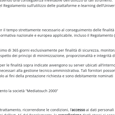
essendo una conseguenza inevitabile dell'utilizzo di tali strumenti.
 del Regolamento sull’utilizzo delle piattaforme e-learning dell’Univer
per il tempo strettamente necessario al conseguimento delle finalità
 normativa nazionale e europea applicabile, incluso il Regolamento 
imo di 365 giorni esclusivamente per finalità di sicurezza, monitor
ispetto dei principi di minimizzazione, proporzionalità e integrità d
per le finalità sopra indicate avvengono su server ubicati all’intern
i necessari alla gestione tecnico-amministrativa. Tali fornitori posso
olo ai fini della prestazione richiesta e sono debitamente nominati
mento la società “Mediatouch 2000”
 trattamento, ricorrendone le condizioni, l’
accesso
ai dati personali 