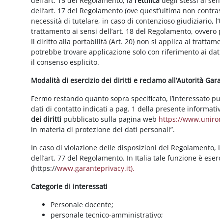
dell’art. 15 del Regolamento, la
rettifica
degli stessi ai se
dell’art. 17 del Regolamento (ove quest’ultima non contras
necessità di tutelare, in caso di contenzioso giudiziario, l’
trattamento ai sensi dell’art. 18 del Regolamento, ovvero
Il diritto alla portabilità (Art. 20) non si applica al trattam
potrebbe trovare applicazione solo con riferimento ai dati
il consenso esplicito.
Modalità di esercizio dei diritti e reclamo all’Autorità Ga
Fermo restando quanto sopra specificato, l’interessato può f
dati di contatto indicati a pag. 1 della presente informati
dei diritti
pubblicato sulla pagina web
https://www.unirom
in materia di protezione dei dati personali”.
In caso di violazione delle disposizioni del Regolamento, Le
dell’art. 77 del Regolamento. In Italia tale funzione è ese
(https://
www.garanteprivacy.it).
Categorie di interessati
Personale docente;
personale tecnico-amministrativo;