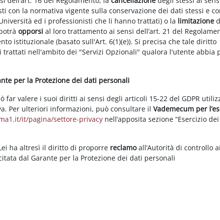
nsi dell’art. 16 del Regolamento, la
cancellazione
degli stessi ai sens
ti con la normativa vigente sulla conservazione dei dati stessi e co
Università ed i professionisti che li hanno trattati) o la
limitazione
d
 potrà
opporsi
al loro trattamento ai sensi dell’art. 21 del Regolame
ento istituzionale (basato sull'Art. 6(1)(e)). Si precisa che tale diritto
 trattati nell'ambito dei "Servizi Opzionali" qualora l'utente abbia 
rante per la Protezione dei dati personali
ar valere i suoi diritti ai sensi degli articoli 15-22 del GDPR utili
va. Per ulteriori informazioni, può consultare il
Vademecum per l’es
a1.it/it/pagina/settore-privacy
nell’apposita sezione “Esercizio dei 
i ha altresì il diritto di proporre
reclamo
all’Autorità di controllo a
rcitata dal Garante per la Protezione dei dati personali