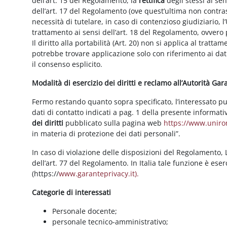
dell’art. 15 del Regolamento, la
rettifica
degli stessi ai se
dell’art. 17 del Regolamento (ove quest’ultima non contras
necessità di tutelare, in caso di contenzioso giudiziario, l’
trattamento ai sensi dell’art. 18 del Regolamento, ovvero
Il diritto alla portabilità (Art. 20) non si applica al trattam
potrebbe trovare applicazione solo con riferimento ai dati
il consenso esplicito.
Modalità di esercizio dei diritti e reclamo all’Autorità Ga
Fermo restando quanto sopra specificato, l’interessato può f
dati di contatto indicati a pag. 1 della presente informati
dei diritti
pubblicato sulla pagina web
https://www.unirom
in materia di protezione dei dati personali”.
In caso di violazione delle disposizioni del Regolamento, Le
dell’art. 77 del Regolamento. In Italia tale funzione è ese
(https://
www.garanteprivacy.it).
Categorie di interessati
Personale docente;
personale tecnico-amministrativo;