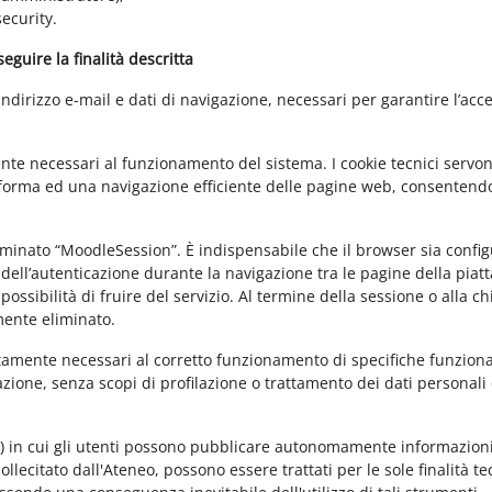
ecurity.
guire la finalità descritta
irizzo e-mail e dati di navigazione, necessari per garantire l’acce
ente necessari al funzionamento del sistema. I cookie tecnici servo
ttaforma ed una navigazione efficiente delle pagine web, consentend
nominato “MoodleSession”. È indispensabile che il browser sia confi
à dell’autenticazione durante la navigazione tra le pagine della piat
ossibilità di fruire del servizio. Al termine della sessione o alla c
mente eliminato.
ettamente necessari al corretto funzionamento di specifiche funziona
azione, senza scopi di profilazione o trattamento dei dati personali 
t) in cui gli utenti possono pubblicare autonomamente informazioni
sollecitato dall'Ateneo, possono essere trattati per le sole finalità t