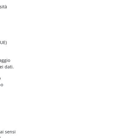
sità
(UE)
aggio
ei dati.
o
no
ai sensi