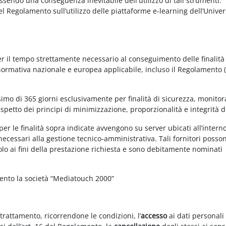
essendo una conseguenza inevitabile dell'utilizzo di tali strumenti.
 del Regolamento sull’utilizzo delle piattaforme e-learning dell’Univer
per il tempo strettamente necessario al conseguimento delle finalità
 normativa nazionale e europea applicabile, incluso il Regolamento 
imo di 365 giorni esclusivamente per finalità di sicurezza, monitor
ispetto dei principi di minimizzazione, proporzionalità e integrità d
per le finalità sopra indicate avvengono su server ubicati all’intern
i necessari alla gestione tecnico-amministrativa. Tali fornitori posso
olo ai fini della prestazione richiesta e sono debitamente nominati
mento la società “Mediatouch 2000”
 trattamento, ricorrendone le condizioni, l’
accesso
ai dati personali 