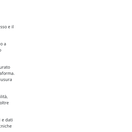
sso e il
no a
o
gurato
taforma.
hiusura
lità,
oltre
 e dati
ecniche