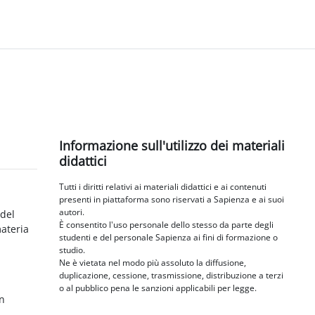
Blocchi
Salta Informazione sull'utilizzo dei materiali didattici
Informazione sull'utilizzo dei materiali
didattici
Tutti i diritti relativi ai materiali didattici e ai contenuti
presenti in piattaforma sono riservati a Sapienza e ai suoi
autori.
 del
È consentito l'uso personale dello stesso da parte degli
materia
studenti e del personale Sapienza ai fini di formazione o
studio.
Ne è vietata nel modo più assoluto la diffusione,
duplicazione, cessione, trasmissione, distribuzione a terzi
o al pubblico pena le sanzioni applicabili per legge.
in