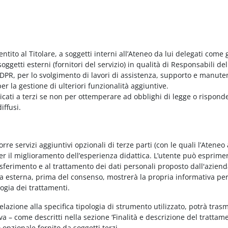
entito al Titolare, a soggetti interni all’Ateneo da lui delegati come g
ggetti esterni (fornitori del servizio) in qualità di Responsabili del
PR, per lo svolgimento di lavori di assistenza, supporto e manute
r la gestione di ulteriori funzionalità aggiuntive.
nicati a terzi se non per ottemperare ad obblighi di legge o rispond
iffusi.
e servizi aggiuntivi opzionali di terze parti (con le quali l’Ateneo
per il miglioramento dell’esperienza didattica. L’utente può esprimer
rasferimento e al trattamento dei dati personali proposto dall'azien
nda esterna, prima del consenso, mostrerà la propria informativa per
logia dei trattamenti.
elazione alla specifica tipologia di strumento utilizzato, potrà tras
va – come descritti nella sezione ‘Finalità e descrizione del trattame
vo opzionale fornito da soggetti terzi.