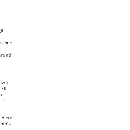
li
nzione
ere ad
 avrà
e il
da
 il
mettere
nto’ –