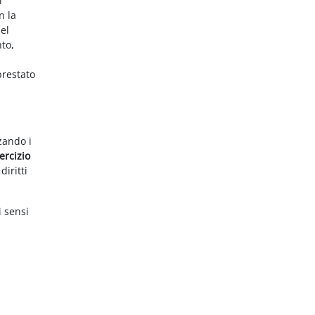
i
n la
el
nto,
prestato
zzando i
ercizio
diritti
i sensi