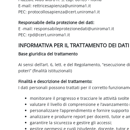
E-mail: rettricesapienza@uniroma1.it
PEC: protocollosapienza@cert.uniroma1.it
Responsabile della protezione dei dati:
E -mail: responsabileprotezionedati@uniroma1.it
PEC: rpd@cert.uniroma1.it
INFORMATIVA PER IL TRATTAMENTO DEI DAT
Base giuridica del trattamento
Ai sensi dell’art. 6, lett. e del Regolamento, “esecuzione 
poteri” (finalità istituzionali)
Finalità e descrizione del trattamento:
I dati personali possono trattati per il corretto funzionam
monitorare il progresso e tracciare le attività svolte
valutare il livello di comprensione e l’avanzamento 
personalizzare l’apprendimento e fornire supporto a
analizzare e produrre report per docenti, tutor e a
garantire la sicurezza e gestire gli accessi;
gestire permessi e ruoli (studente, docente, tutor 