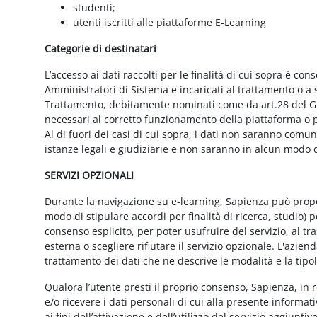
studenti;
utenti iscritti alle piattaforme E-Learning
Categorie di destinatari
L’accesso ai dati raccolti per le finalità di cui sopra è cons
Amministratori di Sistema e incaricati al trattamento o a so
Trattamento, debitamente nominati come da art.28 del GD
necessari al corretto funzionamento della piattaforma o pe
Al di fuori dei casi di cui sopra, i dati non saranno comu
istanze legali e giudiziarie e non saranno in alcun modo d
SERVIZI OPZIONALI
Durante la navigazione su e-learning, Sapienza può proporr
modo di stipulare accordi per finalità di ricerca, studio) 
consenso esplicito, per poter usufruire del servizio, al t
esterna o scegliere rifiutare il servizio opzionale. L'azie
trattamento dei dati che ne descrive le modalità e la tipo
Qualora l’utente presti il proprio consenso, Sapienza, in r
e/o ricevere i dati personali di cui alla presente informati
ai fini dell’attivazione e dell’utilizzo del servizio aggiunti