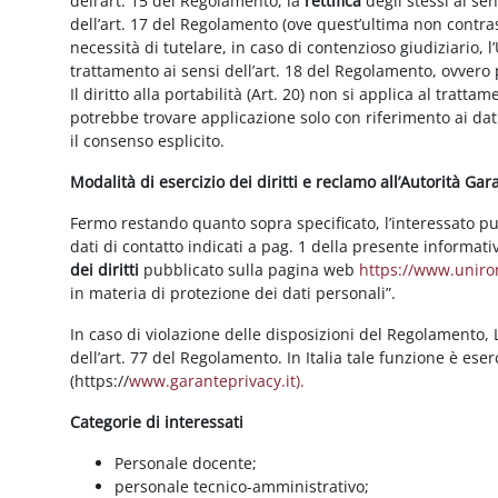
dell’art. 15 del Regolamento, la
rettifica
degli stessi ai se
dell’art. 17 del Regolamento (ove quest’ultima non contras
necessità di tutelare, in caso di contenzioso giudiziario, l’
trattamento ai sensi dell’art. 18 del Regolamento, ovvero
Il diritto alla portabilità (Art. 20) non si applica al trattam
potrebbe trovare applicazione solo con riferimento ai dati
il consenso esplicito.
Modalità di esercizio dei diritti e reclamo all’Autorità Ga
Fermo restando quanto sopra specificato, l’interessato può f
dati di contatto indicati a pag. 1 della presente informati
dei diritti
pubblicato sulla pagina web
https://www.unirom
in materia di protezione dei dati personali”.
In caso di violazione delle disposizioni del Regolamento, Le
dell’art. 77 del Regolamento. In Italia tale funzione è ese
(https://
www.garanteprivacy.it).
Categorie di interessati
Personale docente;
personale tecnico-amministrativo;