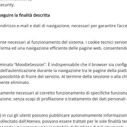
ecurity.
guire la finalità descritta
irizzo e-mail e dati di navigazione, necessari per garantire l’acce
ente necessari al funzionamento del sistema. I cookie tecnici servo
ttaforma ed una navigazione efficiente delle pagine web, consentend
nominato “MoodleSession”. È indispensabile che il browser sia confi
à dell’autenticazione durante la navigazione tra le pagine della piat
ossibilità di fruire del servizio. Al termine della sessione o alla c
mente eliminato.
ettamente necessari al corretto funzionamento di specifiche funziona
azione, senza scopi di profilazione o trattamento dei dati personali 
t) in cui gli utenti possono pubblicare autonomamente informazioni
sollecitato dall'Ateneo, possono essere trattati per le sole finalità t