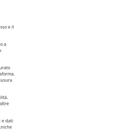
sso e il
no a
o
gurato
taforma.
hiusura
lità,
oltre
 e dati
ecniche