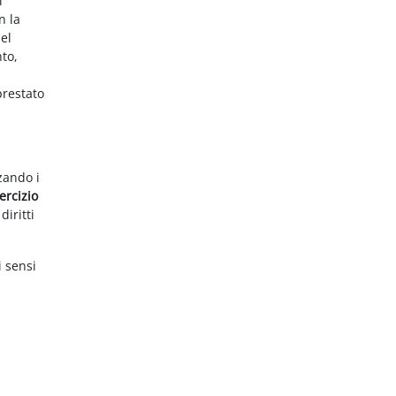
i
n la
el
nto,
prestato
zzando i
ercizio
diritti
i sensi