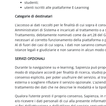
studenti;
utenti iscritti alle piattaforme E-Learning
Categorie di destinatari
L’accesso ai dati raccolti per le finalità di cui sopra è cons
Amministratori di Sistema e incaricati al trattamento o a so
Trattamento, debitamente nominati come da art.28 del GD
necessari al corretto funzionamento della piattaforma o pe
Al di fuori dei casi di cui sopra, i dati non saranno comu
istanze legali e giudiziarie e non saranno in alcun modo d
SERVIZI OPZIONALI
Durante la navigazione su e-learning, Sapienza può proporr
modo di stipulare accordi per finalità di ricerca, studio) 
consenso esplicito, per poter usufruire del servizio, al t
esterna o scegliere rifiutare il servizio opzionale. L'azie
trattamento dei dati che ne descrive le modalità e la tipo
Qualora l’utente presti il proprio consenso, Sapienza, in r
e/o ricevere i dati personali di cui alla presente informati
ai fini dell’attivazione e dell’utilizzo del servizio aggiunti