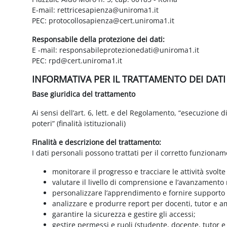
E-mail: rettricesapienza@uniroma1.it
PEC: protocollosapienza@cert.uniroma1.it
Responsabile della protezione dei dati:
E -mail: responsabileprotezionedati@uniroma1.it
PEC: rpd@cert.uniroma1.it
INFORMATIVA PER IL TRATTAMENTO DEI DAT
Base giuridica del trattamento
Ai sensi dell’art. 6, lett. e del Regolamento, “esecuzione 
poteri” (finalità istituzionali)
Finalità e descrizione del trattamento:
I dati personali possono trattati per il corretto funzionam
monitorare il progresso e tracciare le attività svolte
valutare il livello di comprensione e l’avanzamento 
personalizzare l’apprendimento e fornire supporto a
analizzare e produrre report per docenti, tutor e a
garantire la sicurezza e gestire gli accessi;
gestire permessi e ruoli (studente, docente, tutor 