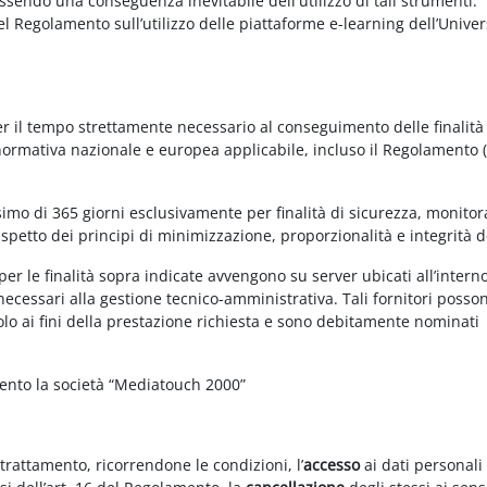
essendo una conseguenza inevitabile dell'utilizzo di tali strumenti.
 del Regolamento sull’utilizzo delle piattaforme e-learning dell’Univer
per il tempo strettamente necessario al conseguimento delle finalità
 normativa nazionale e europea applicabile, incluso il Regolamento 
imo di 365 giorni esclusivamente per finalità di sicurezza, monitor
ispetto dei principi di minimizzazione, proporzionalità e integrità d
per le finalità sopra indicate avvengono su server ubicati all’intern
i necessari alla gestione tecnico-amministrativa. Tali fornitori posso
olo ai fini della prestazione richiesta e sono debitamente nominati
mento la società “Mediatouch 2000”
 trattamento, ricorrendone le condizioni, l’
accesso
ai dati personali 