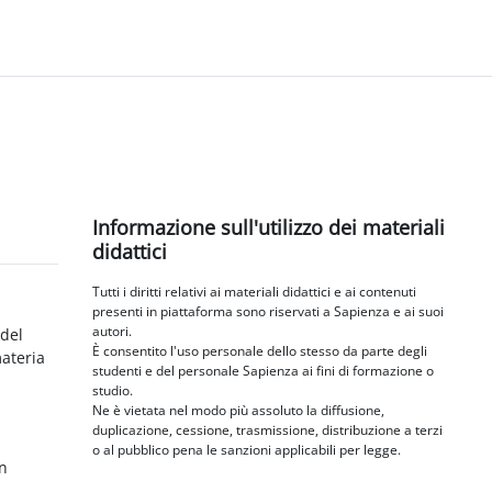
Blocchi
Salta Informazione sull'utilizzo dei materiali didattici
Informazione sull'utilizzo dei materiali
didattici
Tutti i diritti relativi ai materiali didattici e ai contenuti
presenti in piattaforma sono riservati a Sapienza e ai suoi
autori.
 del
È consentito l'uso personale dello stesso da parte degli
materia
studenti e del personale Sapienza ai fini di formazione o
studio.
Ne è vietata nel modo più assoluto la diffusione,
duplicazione, cessione, trasmissione, distribuzione a terzi
o al pubblico pena le sanzioni applicabili per legge.
in