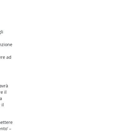
li
nzione
ere ad
 avrà
e il
da
 il
mettere
nto’ –