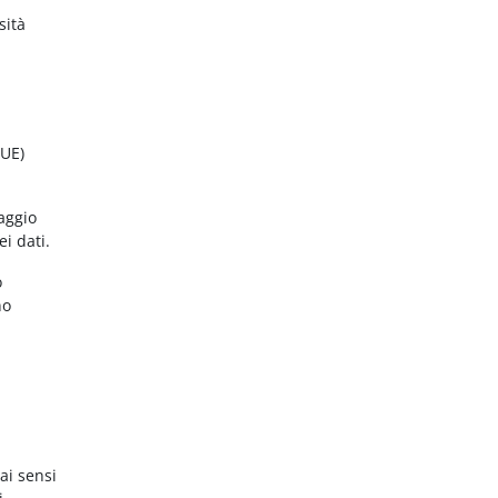
sità
(UE)
aggio
ei dati.
o
no
ai sensi