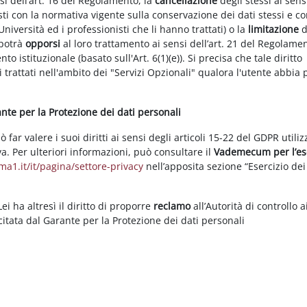
nsi dell’art. 16 del Regolamento, la
cancellazione
degli stessi ai sens
ti con la normativa vigente sulla conservazione dei dati stessi e co
Università ed i professionisti che li hanno trattati) o la
limitazione
d
 potrà
opporsi
al loro trattamento ai sensi dell’art. 21 del Regolame
ento istituzionale (basato sull'Art. 6(1)(e)). Si precisa che tale diritto
 trattati nell'ambito dei "Servizi Opzionali" qualora l'utente abbia 
rante per la Protezione dei dati personali
ar valere i suoi diritti ai sensi degli articoli 15-22 del GDPR utili
va. Per ulteriori informazioni, può consultare il
Vademecum per l’es
a1.it/it/pagina/settore-privacy
nell’apposita sezione “Esercizio dei 
i ha altresì il diritto di proporre
reclamo
all’Autorità di controllo a
rcitata dal Garante per la Protezione dei dati personali