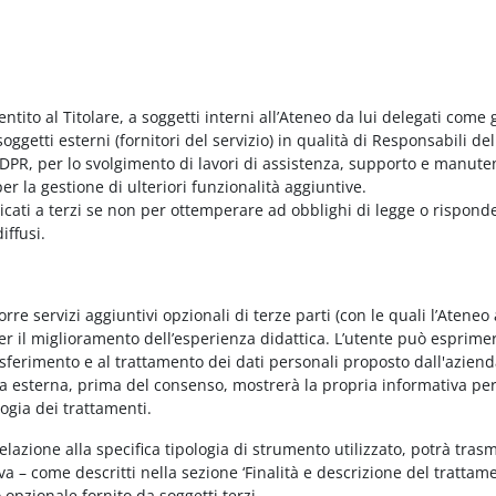
entito al Titolare, a soggetti interni all’Ateneo da lui delegati come g
ggetti esterni (fornitori del servizio) in qualità di Responsabili del
PR, per lo svolgimento di lavori di assistenza, supporto e manute
r la gestione di ulteriori funzionalità aggiuntive.
nicati a terzi se non per ottemperare ad obblighi di legge o rispond
iffusi.
e servizi aggiuntivi opzionali di terze parti (con le quali l’Ateneo
per il miglioramento dell’esperienza didattica. L’utente può esprimer
rasferimento e al trattamento dei dati personali proposto dall'azien
nda esterna, prima del consenso, mostrerà la propria informativa per
logia dei trattamenti.
elazione alla specifica tipologia di strumento utilizzato, potrà tras
va – come descritti nella sezione ‘Finalità e descrizione del trattame
vo opzionale fornito da soggetti terzi.