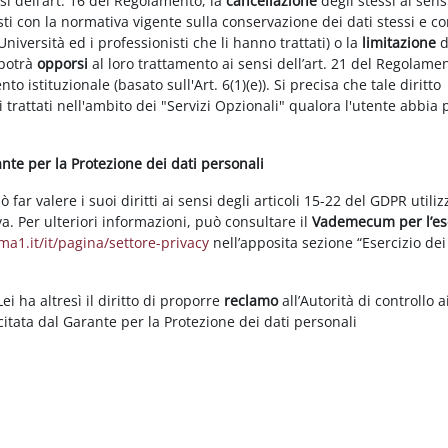
nsi dell’art. 16 del Regolamento, la
cancellazione
degli stessi ai sens
ti con la normativa vigente sulla conservazione dei dati stessi e co
Università ed i professionisti che li hanno trattati) o la
limitazione
d
 potrà
opporsi
al loro trattamento ai sensi dell’art. 21 del Regolame
ento istituzionale (basato sull'Art. 6(1)(e)). Si precisa che tale diritto
 trattati nell'ambito dei "Servizi Opzionali" qualora l'utente abbia 
rante per la Protezione dei dati personali
ar valere i suoi diritti ai sensi degli articoli 15-22 del GDPR utili
va. Per ulteriori informazioni, può consultare il
Vademecum per l’es
a1.it/it/pagina/settore-privacy
nell’apposita sezione “Esercizio dei 
i ha altresì il diritto di proporre
reclamo
all’Autorità di controllo a
rcitata dal Garante per la Protezione dei dati personali