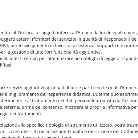
entito al Titolare, a soggetti interni all’Ateneo da lui delegati come g
ggetti esterni (fornitori del servizio) in qualità di Responsabili del
PR, per lo svolgimento di lavori di assistenza, supporto e manute
r la gestione di ulteriori funzionalità aggiuntive.
nicati a terzi se non per ottemperare ad obblighi di legge o rispond
iffusi.
e servizi aggiuntivi opzionali di terze parti (con le quali l’Ateneo
per il miglioramento dell’esperienza didattica. L’utente può esprimer
rasferimento e al trattamento dei dati personali proposto dall'azien
nda esterna, prima del consenso, mostrerà la propria informativa per
logia dei trattamenti.
elazione alla specifica tipologia di strumento utilizzato, potrà tras
va – come descritti nella sezione ‘Finalità e descrizione del trattame
vo opzionale fornito da soggetti terzi.