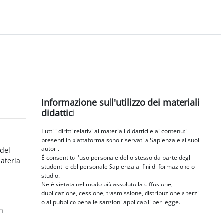
Blocchi
Salta Informazione sull'utilizzo dei materiali didattici
Informazione sull'utilizzo dei materiali
didattici
Tutti i diritti relativi ai materiali didattici e ai contenuti
presenti in piattaforma sono riservati a Sapienza e ai suoi
autori.
 del
È consentito l'uso personale dello stesso da parte degli
materia
studenti e del personale Sapienza ai fini di formazione o
studio.
Ne è vietata nel modo più assoluto la diffusione,
duplicazione, cessione, trasmissione, distribuzione a terzi
o al pubblico pena le sanzioni applicabili per legge.
in