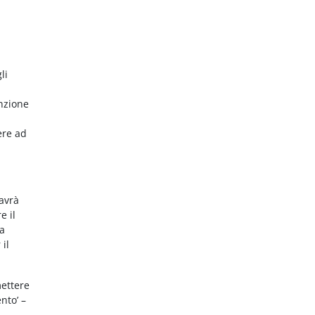
li
nzione
ere ad
 avrà
e il
da
 il
mettere
nto’ –