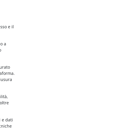
sso e il
no a
o
gurato
taforma.
hiusura
lità,
oltre
 e dati
ecniche