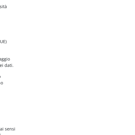
sità
(UE)
aggio
ei dati.
o
no
ai sensi