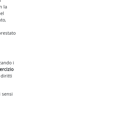
i
n la
el
nto,
prestato
zzando i
ercizio
diritti
i sensi