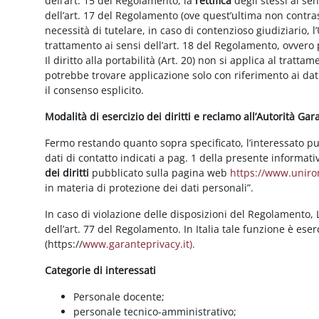
dell’art. 15 del Regolamento, la
rettifica
degli stessi ai se
dell’art. 17 del Regolamento (ove quest’ultima non contras
necessità di tutelare, in caso di contenzioso giudiziario, l’
trattamento ai sensi dell’art. 18 del Regolamento, ovvero
Il diritto alla portabilità (Art. 20) non si applica al trattam
potrebbe trovare applicazione solo con riferimento ai dati
il consenso esplicito.
Modalità di esercizio dei diritti e reclamo all’Autorità Ga
Fermo restando quanto sopra specificato, l’interessato può f
dati di contatto indicati a pag. 1 della presente informati
dei diritti
pubblicato sulla pagina web
https://www.unirom
in materia di protezione dei dati personali”.
In caso di violazione delle disposizioni del Regolamento, Le
dell’art. 77 del Regolamento. In Italia tale funzione è ese
(https://
www.garanteprivacy.it).
Categorie di interessati
Personale docente;
personale tecnico-amministrativo;