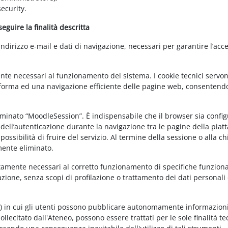
ecurity.
guire la finalità descritta
irizzo e-mail e dati di navigazione, necessari per garantire l’acce
ente necessari al funzionamento del sistema. I cookie tecnici servo
ttaforma ed una navigazione efficiente delle pagine web, consentend
nominato “MoodleSession”. È indispensabile che il browser sia confi
à dell’autenticazione durante la navigazione tra le pagine della piat
ossibilità di fruire del servizio. Al termine della sessione o alla c
mente eliminato.
ettamente necessari al corretto funzionamento di specifiche funziona
azione, senza scopi di profilazione o trattamento dei dati personali 
t) in cui gli utenti possono pubblicare autonomamente informazioni
sollecitato dall'Ateneo, possono essere trattati per le sole finalità t