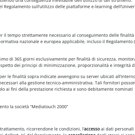
essendo una conseguenza inevitabile dell'utilizzo di tali strumenti.
 del Regolamento sull’utilizzo delle piattaforme e-learning dell’Univer
per il tempo strettamente necessario al conseguimento delle finalità
 normativa nazionale e europea applicabile, incluso il Regolamento 
imo di 365 giorni esclusivamente per finalità di sicurezza, monitor
ispetto dei principi di minimizzazione, proporzionalità e integrità d
per le finalità sopra indicate avvengono su server ubicati all’intern
i necessari alla gestione tecnico-amministrativa. Tali fornitori posso
olo ai fini della prestazione richiesta e sono debitamente nominati
mento la società “Mediatouch 2000”
 trattamento, ricorrendone le condizioni, l’
accesso
ai dati personali 