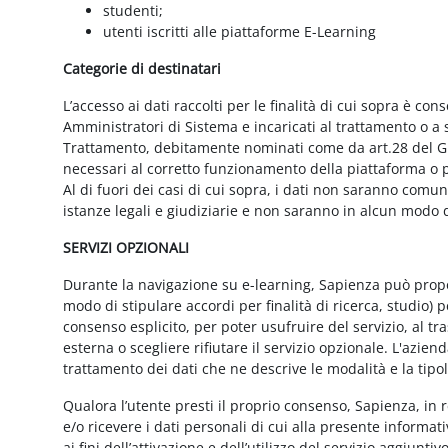
studenti;
utenti iscritti alle piattaforme E-Learning
Categorie di destinatari
L’accesso ai dati raccolti per le finalità di cui sopra è cons
Amministratori di Sistema e incaricati al trattamento o a so
Trattamento, debitamente nominati come da art.28 del GD
necessari al corretto funzionamento della piattaforma o pe
Al di fuori dei casi di cui sopra, i dati non saranno comu
istanze legali e giudiziarie e non saranno in alcun modo d
SERVIZI OPZIONALI
Durante la navigazione su e-learning, Sapienza può proporr
modo di stipulare accordi per finalità di ricerca, studio) 
consenso esplicito, per poter usufruire del servizio, al t
esterna o scegliere rifiutare il servizio opzionale. L'azie
trattamento dei dati che ne descrive le modalità e la tipo
Qualora l’utente presti il proprio consenso, Sapienza, in r
e/o ricevere i dati personali di cui alla presente informati
ai fini dell’attivazione e dell’utilizzo del servizio aggiunti