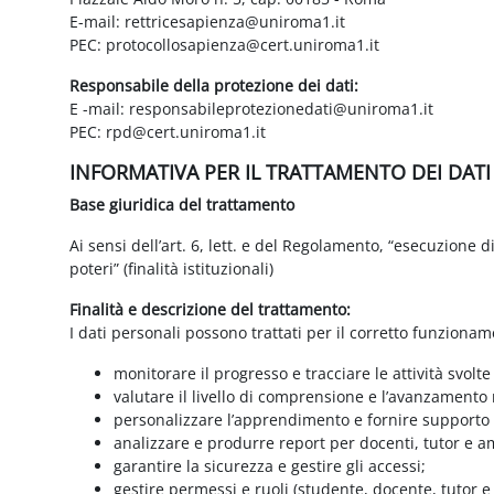
E-mail: rettricesapienza@uniroma1.it
PEC: protocollosapienza@cert.uniroma1.it
Responsabile della protezione dei dati:
E -mail: responsabileprotezionedati@uniroma1.it
PEC: rpd@cert.uniroma1.it
INFORMATIVA PER IL TRATTAMENTO DEI DAT
Base giuridica del trattamento
Ai sensi dell’art. 6, lett. e del Regolamento, “esecuzione 
poteri” (finalità istituzionali)
Finalità e descrizione del trattamento:
I dati personali possono trattati per il corretto funzionam
monitorare il progresso e tracciare le attività svolte
valutare il livello di comprensione e l’avanzamento 
personalizzare l’apprendimento e fornire supporto a
analizzare e produrre report per docenti, tutor e a
garantire la sicurezza e gestire gli accessi;
gestire permessi e ruoli (studente, docente, tutor 