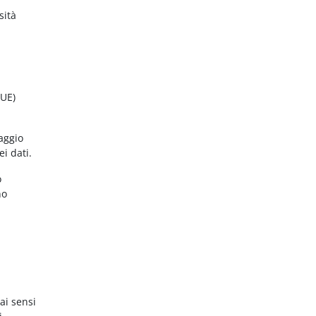
sità
(UE)
aggio
ei dati.
o
no
ai sensi