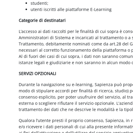
studenti;
utenti iscritti alle piattaforme E-Learning
Categorie di destinatari
L’accesso ai dati raccolti per le finalità di cui sopra è cons
Amministratori di Sistema e incaricati al trattamento o a so
Trattamento, debitamente nominati come da art.28 del GD
necessari al corretto funzionamento della piattaforma o pe
Al di fuori dei casi di cui sopra, i dati non saranno comu
istanze legali e giudiziarie e non saranno in alcun modo d
SERVIZI OPZIONALI
Durante la navigazione su e-learning, Sapienza può proporr
modo di stipulare accordi per finalità di ricerca, studio) 
consenso esplicito, per poter usufruire del servizio, al t
esterna o scegliere rifiutare il servizio opzionale. L'azie
trattamento dei dati che ne descrive le modalità e la tipo
Qualora l’utente presti il proprio consenso, Sapienza, in r
e/o ricevere i dati personali di cui alla presente informati
ai fini dell’attivazione e dell’utilizzo del servizio aggiunti