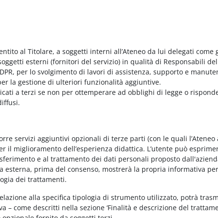
entito al Titolare, a soggetti interni all’Ateneo da lui delegati come g
ggetti esterni (fornitori del servizio) in qualità di Responsabili del
PR, per lo svolgimento di lavori di assistenza, supporto e manute
r la gestione di ulteriori funzionalità aggiuntive.
nicati a terzi se non per ottemperare ad obblighi di legge o rispond
iffusi.
e servizi aggiuntivi opzionali di terze parti (con le quali l’Ateneo
per il miglioramento dell’esperienza didattica. L’utente può esprimer
rasferimento e al trattamento dei dati personali proposto dall'azien
nda esterna, prima del consenso, mostrerà la propria informativa per
logia dei trattamenti.
elazione alla specifica tipologia di strumento utilizzato, potrà tras
va – come descritti nella sezione ‘Finalità e descrizione del trattame
vo opzionale fornito da soggetti terzi.