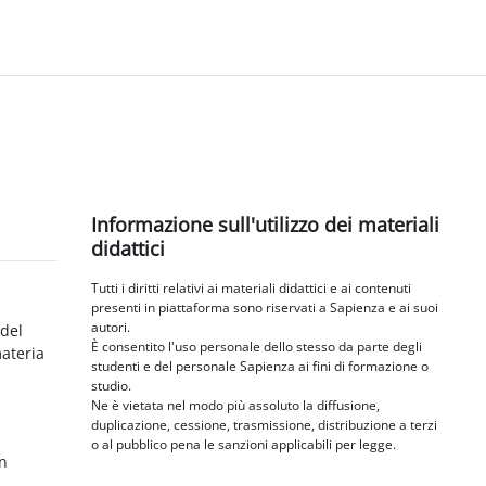
Blocchi
Salta Informazione sull'utilizzo dei materiali didattici
Informazione sull'utilizzo dei materiali
didattici
Tutti i diritti relativi ai materiali didattici e ai contenuti
presenti in piattaforma sono riservati a Sapienza e ai suoi
autori.
 del
È consentito l'uso personale dello stesso da parte degli
materia
studenti e del personale Sapienza ai fini di formazione o
studio.
Ne è vietata nel modo più assoluto la diffusione,
duplicazione, cessione, trasmissione, distribuzione a terzi
o al pubblico pena le sanzioni applicabili per legge.
in