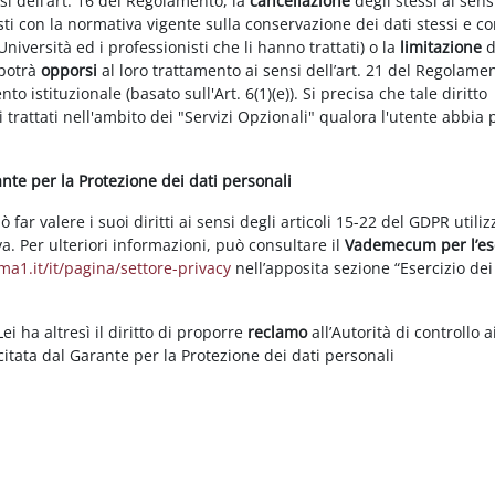
nsi dell’art. 16 del Regolamento, la
cancellazione
degli stessi ai sens
ti con la normativa vigente sulla conservazione dei dati stessi e co
Università ed i professionisti che li hanno trattati) o la
limitazione
d
 potrà
opporsi
al loro trattamento ai sensi dell’art. 21 del Regolame
ento istituzionale (basato sull'Art. 6(1)(e)). Si precisa che tale diritto
 trattati nell'ambito dei "Servizi Opzionali" qualora l'utente abbia 
rante per la Protezione dei dati personali
ar valere i suoi diritti ai sensi degli articoli 15-22 del GDPR utili
va. Per ulteriori informazioni, può consultare il
Vademecum per l’es
a1.it/it/pagina/settore-privacy
nell’apposita sezione “Esercizio dei 
i ha altresì il diritto di proporre
reclamo
all’Autorità di controllo a
rcitata dal Garante per la Protezione dei dati personali