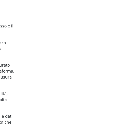
sso e il
no a
o
gurato
taforma.
hiusura
lità,
oltre
 e dati
ecniche