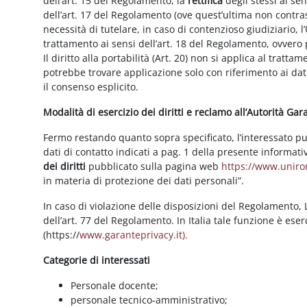
dell’art. 15 del Regolamento, la
rettifica
degli stessi ai se
dell’art. 17 del Regolamento (ove quest’ultima non contras
necessità di tutelare, in caso di contenzioso giudiziario, l’
trattamento ai sensi dell’art. 18 del Regolamento, ovvero
Il diritto alla portabilità (Art. 20) non si applica al trattam
potrebbe trovare applicazione solo con riferimento ai dati
il consenso esplicito.
Modalità di esercizio dei diritti e reclamo all’Autorità Ga
Fermo restando quanto sopra specificato, l’interessato può f
dati di contatto indicati a pag. 1 della presente informati
dei diritti
pubblicato sulla pagina web
https://www.unirom
in materia di protezione dei dati personali”.
In caso di violazione delle disposizioni del Regolamento, Le
dell’art. 77 del Regolamento. In Italia tale funzione è ese
(https://
www.garanteprivacy.it).
Categorie di interessati
Personale docente;
personale tecnico-amministrativo;