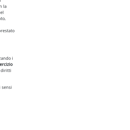
i
n la
el
nto,
prestato
zzando i
ercizio
diritti
i sensi