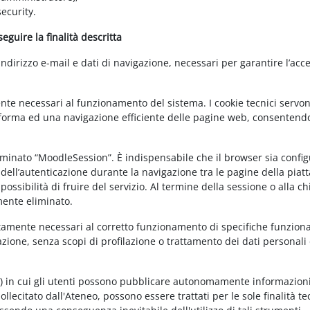
ecurity.
guire la finalità descritta
irizzo e-mail e dati di navigazione, necessari per garantire l’acce
ente necessari al funzionamento del sistema. I cookie tecnici servo
ttaforma ed una navigazione efficiente delle pagine web, consentend
nominato “MoodleSession”. È indispensabile che il browser sia confi
à dell’autenticazione durante la navigazione tra le pagine della piat
ossibilità di fruire del servizio. Al termine della sessione o alla c
mente eliminato.
ettamente necessari al corretto funzionamento di specifiche funziona
azione, senza scopi di profilazione o trattamento dei dati personali 
t) in cui gli utenti possono pubblicare autonomamente informazioni
sollecitato dall'Ateneo, possono essere trattati per le sole finalità t