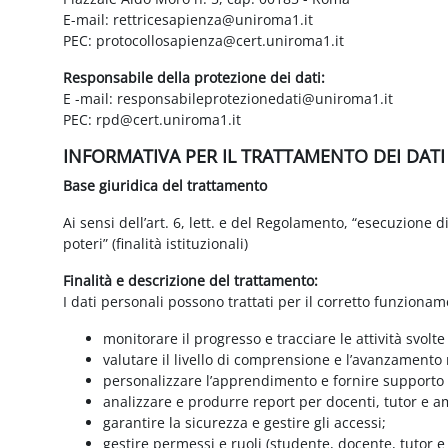
E-mail: rettricesapienza@uniroma1.it
PEC: protocollosapienza@cert.uniroma1.it
Responsabile della protezione dei dati:
E -mail: responsabileprotezionedati@uniroma1.it
PEC: rpd@cert.uniroma1.it
INFORMATIVA PER IL TRATTAMENTO DEI DAT
Base giuridica del trattamento
Ai sensi dell’art. 6, lett. e del Regolamento, “esecuzione 
poteri” (finalità istituzionali)
Finalità e descrizione del trattamento:
I dati personali possono trattati per il corretto funzionam
monitorare il progresso e tracciare le attività svolte
valutare il livello di comprensione e l’avanzamento 
personalizzare l’apprendimento e fornire supporto a
analizzare e produrre report per docenti, tutor e a
garantire la sicurezza e gestire gli accessi;
gestire permessi e ruoli (studente, docente, tutor 