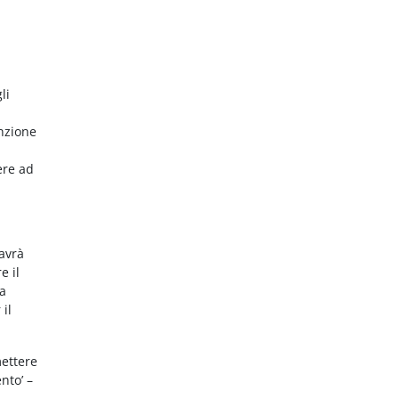
li
nzione
ere ad
 avrà
e il
da
 il
mettere
nto’ –