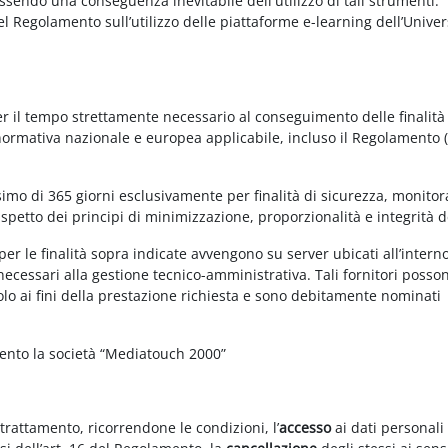
essendo una conseguenza inevitabile dell'utilizzo di tali strumenti.
 del Regolamento sull’utilizzo delle piattaforme e-learning dell’Univer
per il tempo strettamente necessario al conseguimento delle finalità
 normativa nazionale e europea applicabile, incluso il Regolamento 
imo di 365 giorni esclusivamente per finalità di sicurezza, monitor
ispetto dei principi di minimizzazione, proporzionalità e integrità d
per le finalità sopra indicate avvengono su server ubicati all’intern
i necessari alla gestione tecnico-amministrativa. Tali fornitori posso
olo ai fini della prestazione richiesta e sono debitamente nominati
mento la società “Mediatouch 2000”
 trattamento, ricorrendone le condizioni, l’
accesso
ai dati personali 