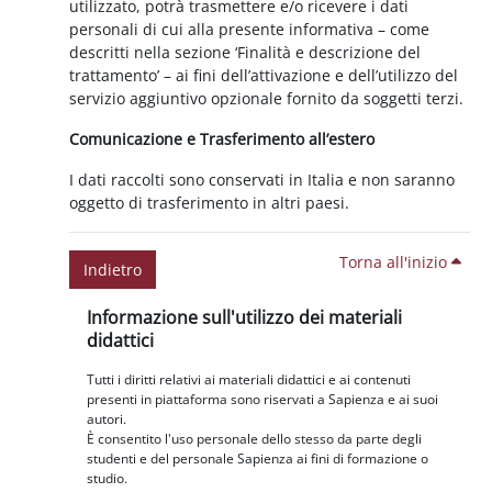
utilizzato, potrà trasmettere e/o ricevere i dati
personali di cui alla presente informativa – come
descritti nella sezione ‘Finalità e descrizione del
trattamento’ – ai fini dell’attivazione e dell’utilizzo del
servizio aggiuntivo opzionale fornito da soggetti terzi.
Comunicazione e Trasferimento all’estero
I dati raccolti sono conservati in Italia e non saranno
oggetto di trasferimento in altri paesi.
Torna all'inizio
Indietro
Blocchi
Salta Informazione sull'utilizzo dei materiali didattici
Informazione sull'utilizzo dei materiali
didattici
Tutti i diritti relativi ai materiali didattici e ai contenuti
presenti in piattaforma sono riservati a Sapienza e ai suoi
autori.
È consentito l'uso personale dello stesso da parte degli
studenti e del personale Sapienza ai fini di formazione o
studio.