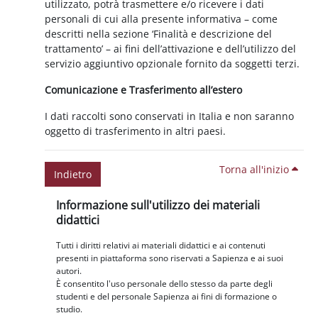
utilizzato, potrà trasmettere e/o ricevere i dati
personali di cui alla presente informativa – come
descritti nella sezione ‘Finalità e descrizione del
trattamento’ – ai fini dell’attivazione e dell’utilizzo del
servizio aggiuntivo opzionale fornito da soggetti terzi.
Comunicazione e Trasferimento all’estero
I dati raccolti sono conservati in Italia e non saranno
oggetto di trasferimento in altri paesi.
Torna all'inizio
Indietro
Blocchi
Salta Informazione sull'utilizzo dei materiali didattici
Informazione sull'utilizzo dei materiali
didattici
Tutti i diritti relativi ai materiali didattici e ai contenuti
presenti in piattaforma sono riservati a Sapienza e ai suoi
autori.
È consentito l'uso personale dello stesso da parte degli
studenti e del personale Sapienza ai fini di formazione o
studio.