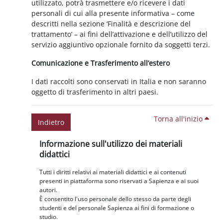
utilizzato, potrà trasmettere e/o ricevere i dati
personali di cui alla presente informativa – come
descritti nella sezione ‘Finalità e descrizione del
trattamento’ – ai fini dell’attivazione e dell’utilizzo del
servizio aggiuntivo opzionale fornito da soggetti terzi.
Comunicazione e Trasferimento all’estero
I dati raccolti sono conservati in Italia e non saranno
oggetto di trasferimento in altri paesi.
Torna all'inizio
Indietro
Blocchi
Salta Informazione sull'utilizzo dei materiali didattici
Informazione sull'utilizzo dei materiali
didattici
Tutti i diritti relativi ai materiali didattici e ai contenuti
presenti in piattaforma sono riservati a Sapienza e ai suoi
autori.
È consentito l'uso personale dello stesso da parte degli
studenti e del personale Sapienza ai fini di formazione o
studio.