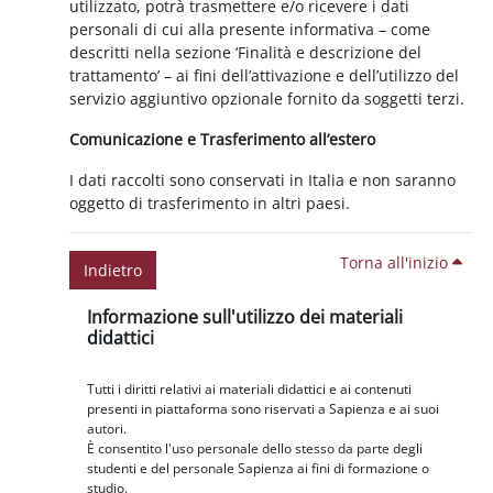
utilizzato, potrà trasmettere e/o ricevere i dati
personali di cui alla presente informativa – come
descritti nella sezione ‘Finalità e descrizione del
trattamento’ – ai fini dell’attivazione e dell’utilizzo del
servizio aggiuntivo opzionale fornito da soggetti terzi.
Comunicazione e Trasferimento all’estero
I dati raccolti sono conservati in Italia e non saranno
oggetto di trasferimento in altri paesi.
Torna all'inizio
Indietro
Blocchi
Salta Informazione sull'utilizzo dei materiali didattici
Informazione sull'utilizzo dei materiali
didattici
Tutti i diritti relativi ai materiali didattici e ai contenuti
presenti in piattaforma sono riservati a Sapienza e ai suoi
autori.
È consentito l'uso personale dello stesso da parte degli
studenti e del personale Sapienza ai fini di formazione o
studio.