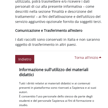
utilizzato, potrà trasmettere e/o ricevere i dati
personali di cui alla presente informativa – come
descritti nella sezione ‘Finalità e descrizione del
trattamento’ – ai fini dell’attivazione e dell’utilizzo del
servizio aggiuntivo opzionale fornito da soggetti terzi.
Comunicazione e Trasferimento all’estero
I dati raccolti sono conservati in Italia e non saranno
oggetto di trasferimento in altri paesi.
Torna all'inizio
Indietro
Blocchi
Salta Informazione sull'utilizzo dei materiali didattici
Informazione sull'utilizzo dei materiali
didattici
Tutti i diritti relativi ai materiali didattici e ai contenuti
presenti in piattaforma sono riservati a Sapienza e ai suoi
autori.
È consentito l'uso personale dello stesso da parte degli
studenti e del personale Sapienza ai fini di formazione o
studio.