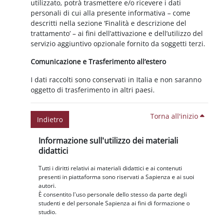
utilizzato, potrà trasmettere e/o ricevere i dati
personali di cui alla presente informativa – come
descritti nella sezione ‘Finalità e descrizione del
trattamento’ – ai fini dell’attivazione e dell’utilizzo del
servizio aggiuntivo opzionale fornito da soggetti terzi.
Comunicazione e Trasferimento all’estero
I dati raccolti sono conservati in Italia e non saranno
oggetto di trasferimento in altri paesi.
Torna all'inizio
Indietro
Blocchi
Salta Informazione sull'utilizzo dei materiali didattici
Informazione sull'utilizzo dei materiali
didattici
Tutti i diritti relativi ai materiali didattici e ai contenuti
presenti in piattaforma sono riservati a Sapienza e ai suoi
autori.
È consentito l'uso personale dello stesso da parte degli
studenti e del personale Sapienza ai fini di formazione o
studio.