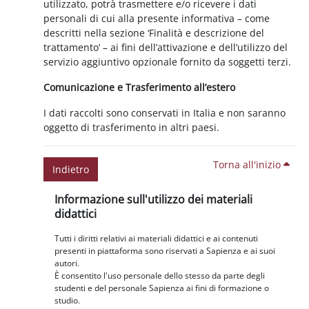
utilizzato, potrà trasmettere e/o ricevere i dati
personali di cui alla presente informativa – come
descritti nella sezione ‘Finalità e descrizione del
trattamento’ – ai fini dell’attivazione e dell’utilizzo del
servizio aggiuntivo opzionale fornito da soggetti terzi.
Comunicazione e Trasferimento all’estero
I dati raccolti sono conservati in Italia e non saranno
oggetto di trasferimento in altri paesi.
Torna all'inizio
Indietro
Blocchi
Salta Informazione sull'utilizzo dei materiali didattici
Informazione sull'utilizzo dei materiali
didattici
Tutti i diritti relativi ai materiali didattici e ai contenuti
presenti in piattaforma sono riservati a Sapienza e ai suoi
autori.
È consentito l'uso personale dello stesso da parte degli
studenti e del personale Sapienza ai fini di formazione o
studio.